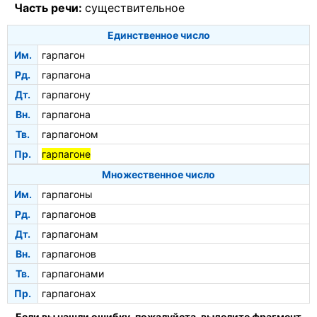
Часть речи:
существительное
Единственное число
Им.
гарпагон
Рд.
гарпагона
Дт.
гарпагону
Вн.
гарпагона
Тв.
гарпагоном
Пр.
гарпагоне
Множественное число
Им.
гарпагоны
Рд.
гарпагонов
Дт.
гарпагонам
Вн.
гарпагонов
Тв.
гарпагонами
Пр.
гарпагонах
Если вы нашли ошибку, пожалуйста, выделите фрагмент