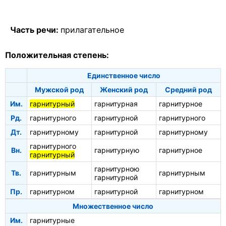
Часть речи:
прилагательное
Положительная степень:
Единственное число
Мужской род
Женский род
Средний род
Им.
гарнитурный
гарнитурная
гарнитурное
Рд.
гарнитурного
гарнитурной
гарнитурного
Дт.
гарнитурному
гарнитурной
гарнитурному
гарнитурного
Вн.
гарнитурную
гарнитурное
гарнитурный
гарнитурною
Тв.
гарнитурным
гарнитурным
гарнитурной
Пр.
гарнитурном
гарнитурной
гарнитурном
Множественное число
Им.
гарнитурные