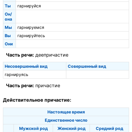
Ты
гарнируйся
Он/
она
Мы
гарнируемся
Вы
гарнируйтесь
Они
Часть речи:
деепричастие
Несовершенный вид
Совершенный вид
гарнируясь
Часть речи:
причастие
Действительное причастие:
Настоящее время
Единственное число
Мужской род
Женский род
Средний род