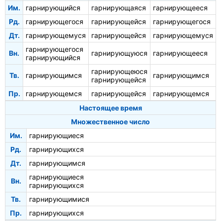
Им.
гарнирующийся
гарнирующаяся
гарнирующееся
Рд.
гарнирующегося
гарнирующейся
гарнирующегося
Дт.
гарнирующемуся
гарнирующейся
гарнирующемуся
гарнирующегося
Вн.
гарнирующуюся
гарнирующееся
гарнирующийся
гарнирующеюся
Тв.
гарнирующимся
гарнирующимся
гарнирующейся
Пр.
гарнирующемся
гарнирующейся
гарнирующемся
Настоящее время
Множественное число
Им.
гарнирующиеся
Рд.
гарнирующихся
Дт.
гарнирующимся
гарнирующиеся
Вн.
гарнирующихся
Тв.
гарнирующимися
Пр.
гарнирующихся