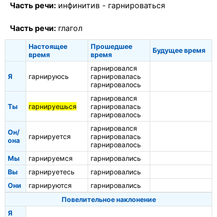
Часть речи:
инфинитив -
гарнироваться
Часть речи:
глагол
Настоящее
Прошедшее
Будущее время
время
время
гарнировался
Я
гарнируюсь
гарнировалась
гарнировалось
гарнировался
Ты
гарнируешься
гарнировалась
гарнировалось
гарнировался
Он/
гарнируется
гарнировалась
она
гарнировалось
Мы
гарнируемся
гарнировались
Вы
гарнируетесь
гарнировались
Они
гарнируются
гарнировались
Повелительное наклонение
Я