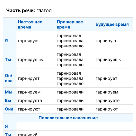
Часть речи:
глагол
Настоящее
Прошедшее
Будущее время
время
время
гарнировал
Я
гарнирую
гарнировала
гарнирую
гарнировало
гарнировал
Ты
гарнируешь
гарнировала
гарнируешь
гарнировало
гарнировал
Он/
гарнирует
гарнировала
гарнирует
она
гарнировало
Мы
гарнируем
гарнировали
гарнируем
Вы
гарнируете
гарнировали
гарнируете
Они
гарнируют
гарнировали
гарнируют
Повелительное наклонение
Я
Ты
гарнируй