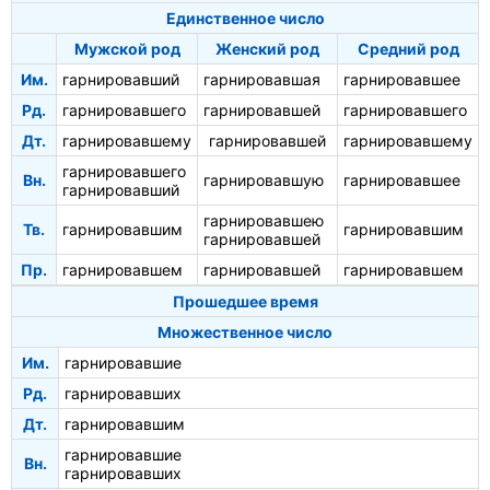
Единственное число
Мужской род
Женский род
Средний род
Им.
гарнировавший
гарнировавшая
гарнировавшее
Рд.
гарнировавшего
гарнировавшей
гарнировавшего
Дт.
гарнировавшему
гарнировавшей
гарнировавшему
гарнировавшего
Вн.
гарнировавшую
гарнировавшее
гарнировавший
гарнировавшею
Тв.
гарнировавшим
гарнировавшим
гарнировавшей
Пр.
гарнировавшем
гарнировавшей
гарнировавшем
Прошедшее время
Множественное число
Им.
гарнировавшие
Рд.
гарнировавших
Дт.
гарнировавшим
гарнировавшие
Вн.
гарнировавших