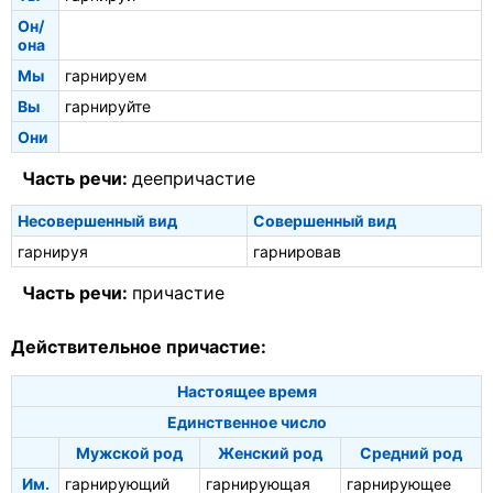
Он/
она
Мы
гарнируем
Вы
гарнируйте
Они
Часть речи:
деепричастие
Несовершенный вид
Совершенный вид
гарнируя
гарнировав
Часть речи:
причастие
Действительное причастие:
Настоящее время
Единственное число
Мужской род
Женский род
Средний род
Им.
гарнирующий
гарнирующая
гарнирующее