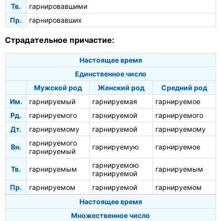
Тв.
гарнировавшими
Пр.
гарнировавших
Страдательное причастие:
Настоящее время
Единственное число
Мужской род
Женский род
Средний род
Им.
гарнируемый
гарнируемая
гарнируемое
Рд.
гарнируемого
гарнируемой
гарнируемого
Дт.
гарнируемому
гарнируемой
гарнируемому
гарнируемого
Вн.
гарнируемую
гарнируемое
гарнируемый
гарнируемою
Тв.
гарнируемым
гарнируемым
гарнируемой
Пр.
гарнируемом
гарнируемой
гарнируемом
Настоящее время
Множественное число