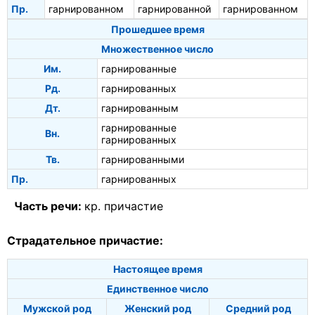
Пр.
гарнированном
гарнированной
гарнированном
Прошедшее время
Множественное число
Им.
гарнированные
Рд.
гарнированных
Дт.
гарнированным
гарнированные
Вн.
гарнированных
Тв.
гарнированными
Пр.
гарнированных
Часть речи:
кр. причастие
Страдательное причастие:
Настоящее время
Единственное число
Мужской род
Женский род
Средний род