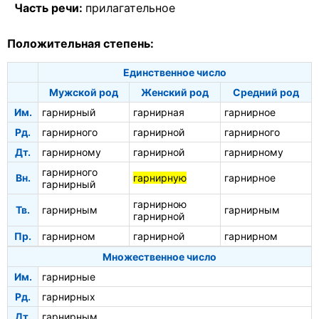
Часть речи:
прилагательное
Положительная степень:
Единственное число
Мужской род
Женский род
Средний род
Им.
гарнирный
гарнирная
гарнирное
Рд.
гарнирного
гарнирной
гарнирного
Дт.
гарнирному
гарнирной
гарнирному
гарнирного
Вн.
гарнирную
гарнирное
гарнирный
гарнирною
Тв.
гарнирным
гарнирным
гарнирной
Пр.
гарнирном
гарнирной
гарнирном
Множественное число
Им.
гарнирные
Рд.
гарнирных
Дт.
гарнирным