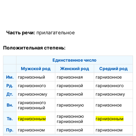
Часть речи:
прилагательное
Положительная степень:
Единственное число
Мужской род
Женский род
Средний род
Им.
гарнизонный
гарнизонная
гарнизонное
Рд.
гарнизонного
гарнизонной
гарнизонного
Дт.
гарнизонному
гарнизонной
гарнизонному
гарнизонного
Вн.
гарнизонную
гарнизонное
гарнизонный
гарнизонною
Тв.
гарнизонным
гарнизонным
гарнизонной
Пр.
гарнизонном
гарнизонной
гарнизонном