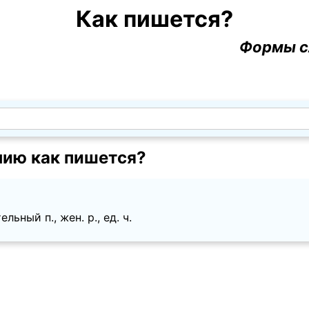
Как пишется?
Формы с
нию как пишется?
ьный п., жен. p., ед. ч.