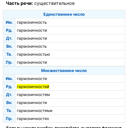
Часть речи:
существительное
Единственное число
Им.
гармоничность
Рд.
гармоничности
Дт.
гармоничности
Вн.
гармоничность
Тв.
гармоничностью
Пр.
гармоничности
Множественное число
Им.
гармоничности
Рд.
гармоничностей
Дт.
гармоничностям
Вн.
гармоничности
Тв.
гармоничностями
Пр.
гармоничностях
Если вы нашли ошибку, пожалуйста, выделите фрагмент