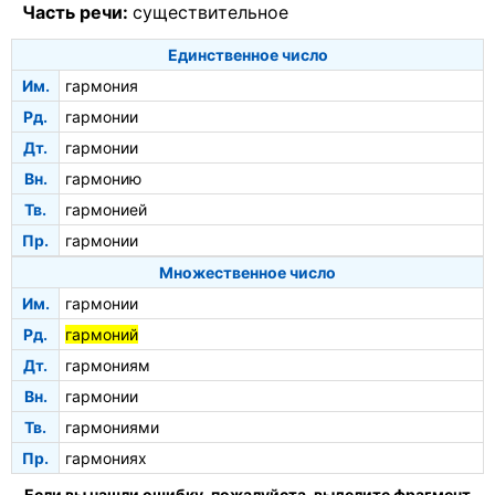
Часть речи:
существительное
Единственное число
Им.
гармония
Рд.
гармонии
Дт.
гармонии
Вн.
гармонию
Тв.
гармонией
Пр.
гармонии
Множественное число
Им.
гармонии
Рд.
гармоний
Дт.
гармониям
Вн.
гармонии
Тв.
гармониями
Пр.
гармониях
Если вы нашли ошибку, пожалуйста, выделите фрагмент