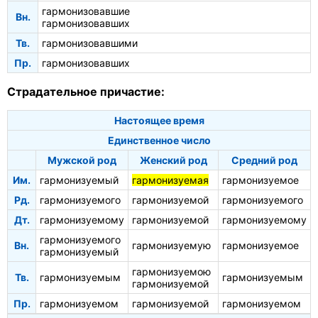
гармонизовавшие
Вн.
гармонизовавших
Тв.
гармонизовавшими
Пр.
гармонизовавших
Страдательное причастие:
Настоящее время
Единственное число
Мужской род
Женский род
Средний род
Им.
гармонизуемый
гармонизуемая
гармонизуемое
Рд.
гармонизуемого
гармонизуемой
гармонизуемого
Дт.
гармонизуемому
гармонизуемой
гармонизуемому
гармонизуемого
Вн.
гармонизуемую
гармонизуемое
гармонизуемый
гармонизуемою
Тв.
гармонизуемым
гармонизуемым
гармонизуемой
Пр.
гармонизуемом
гармонизуемой
гармонизуемом