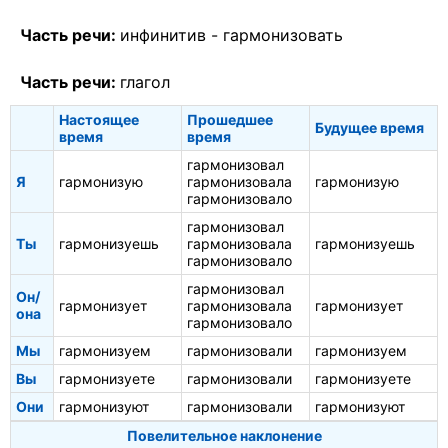
Часть речи:
инфинитив -
гармонизовать
Часть речи:
глагол
Настоящее
Прошедшее
Будущее время
время
время
гармонизовал
Я
гармонизую
гармонизовала
гармонизую
гармонизовало
гармонизовал
Ты
гармонизуешь
гармонизовала
гармонизуешь
гармонизовало
гармонизовал
Он/
гармонизует
гармонизовала
гармонизует
она
гармонизовало
Мы
гармонизуем
гармонизовали
гармонизуем
Вы
гармонизуете
гармонизовали
гармонизуете
Они
гармонизуют
гармонизовали
гармонизуют
Повелительное наклонение