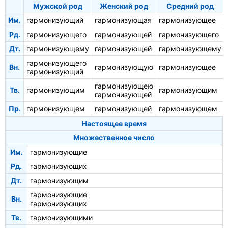
Мужской род
Женский род
Средний род
Им.
гармонизующий
гармонизующая
гармонизующее
Рд.
гармонизующего
гармонизующей
гармонизующего
Дт.
гармонизующему
гармонизующей
гармонизующему
гармонизующего
Вн.
гармонизующую
гармонизующее
гармонизующий
гармонизующею
Тв.
гармонизующим
гармонизующим
гармонизующей
Пр.
гармонизующем
гармонизующей
гармонизующем
Настоящее время
Множественное число
Им.
гармонизующие
Рд.
гармонизующих
Дт.
гармонизующим
гармонизующие
Вн.
гармонизующих
Тв.
гармонизующими