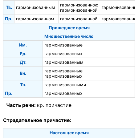
гармонизованною
Тв.
гармонизованным
гармонизованн
гармонизованной
Пр.
гармонизованном
гармонизованной
гармонизованно
Прошедшее время
Множественное число
Им.
гармонизованные
Рд.
гармонизованных
Дт.
гармонизованным
гармонизованные
Вн.
гармонизованных
Тв.
гармонизованными
Пр.
гармонизованных
Часть речи:
кр. причастие
Страдательное причастие:
Настоящее время