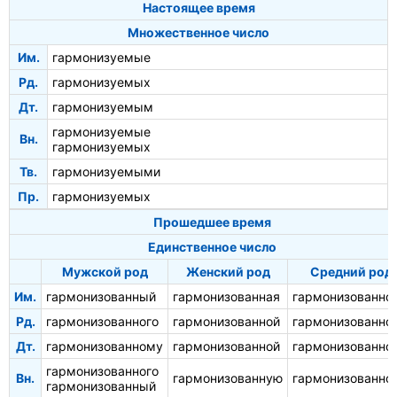
Настоящее время
Множественное число
Им.
гармонизуемые
Рд.
гармонизуемых
Дт.
гармонизуемым
гармонизуемые
Вн.
гармонизуемых
Тв.
гармонизуемыми
Пр.
гармонизуемых
Прошедшее время
Единственное число
Мужской род
Женский род
Средний род
Им.
гармонизованный
гармонизованная
гармонизованно
Рд.
гармонизованного
гармонизованной
гармонизованно
Дт.
гармонизованному
гармонизованной
гармонизованно
гармонизованного
Вн.
гармонизованную
гармонизованно
гармонизованный