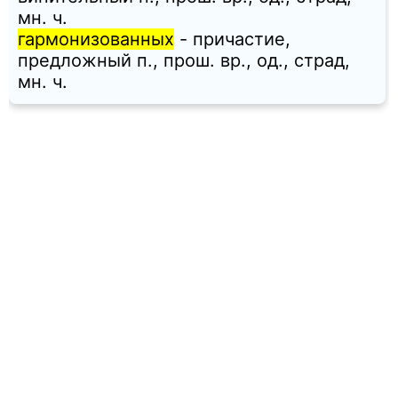
мн. ч.
гармонизованных
- причастие,
предложный п., прош. вр., од., страд,
мн. ч.