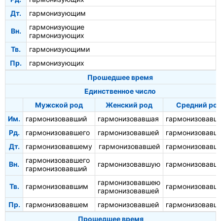
Дт.
гармонизующим
гармонизующие
Вн.
гармонизующих
Тв.
гармонизующими
Пр.
гармонизующих
Прошедшее время
Единственное число
Мужской род
Женский род
Средний ро
Им.
гармонизовавший
гармонизовавшая
гармонизовавш
Рд.
гармонизовавшего
гармонизовавшей
гармонизовавш
Дт.
гармонизовавшему
гармонизовавшей
гармонизовавш
гармонизовавшего
Вн.
гармонизовавшую
гармонизовавш
гармонизовавший
гармонизовавшею
Тв.
гармонизовавшим
гармонизовавш
гармонизовавшей
Пр.
гармонизовавшем
гармонизовавшей
гармонизовавш
Прошедшее время