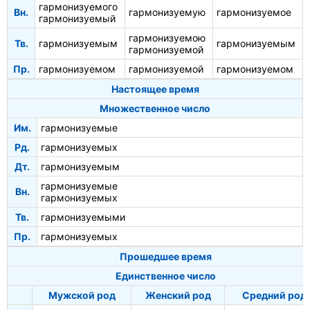
гармонизуемого
Вн.
гармонизуемую
гармонизуемое
гармонизуемый
гармонизуемою
Тв.
гармонизуемым
гармонизуемым
гармонизуемой
Пр.
гармонизуемом
гармонизуемой
гармонизуемом
Настоящее время
Множественное число
Им.
гармонизуемые
Рд.
гармонизуемых
Дт.
гармонизуемым
гармонизуемые
Вн.
гармонизуемых
Тв.
гармонизуемыми
Пр.
гармонизуемых
Прошедшее время
Единственное число
Мужской род
Женский род
Средний род