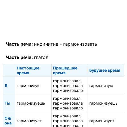
Часть речи:
инфинитив -
гармонизовать
Часть речи:
глагол
Настоящее
Прошедшее
Будущее время
время
время
гармонизовал
Я
гармонизую
гармонизовала
гармонизую
гармонизовало
гармонизовал
Ты
гармонизуешь
гармонизовала
гармонизуешь
гармонизовало
гармонизовал
Он/
гармонизует
гармонизовала
гармонизует
она
гармонизовало