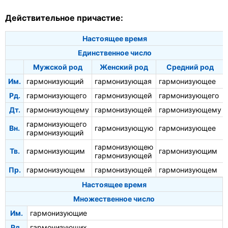
Действительное причастие:
Настоящее время
Единственное число
Мужской род
Женский род
Средний род
Им.
гармонизующий
гармонизующая
гармонизующее
Рд.
гармонизующего
гармонизующей
гармонизующего
Дт.
гармонизующему
гармонизующей
гармонизующему
гармонизующего
Вн.
гармонизующую
гармонизующее
гармонизующий
гармонизующею
Тв.
гармонизующим
гармонизующим
гармонизующей
Пр.
гармонизующем
гармонизующей
гармонизующем
Настоящее время
Множественное число
Им.
гармонизующие
Рд.
гармонизующих