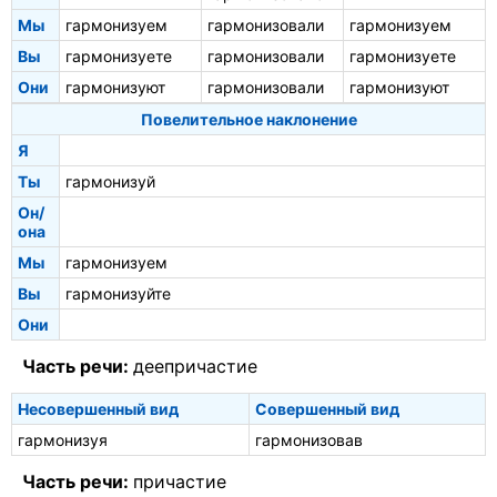
Мы
гармонизуем
гармонизовали
гармонизуем
Вы
гармонизуете
гармонизовали
гармонизуете
Они
гармонизуют
гармонизовали
гармонизуют
Повелительное наклонение
Я
Ты
гармонизуй
Он/
она
Мы
гармонизуем
Вы
гармонизуйте
Они
Часть речи:
деепричастие
Несовершенный вид
Совершенный вид
гармонизуя
гармонизовав
Часть речи:
причастие