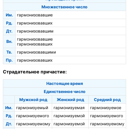
Множественное число
Им.
гармонизовавшие
Рд.
гармонизовавших
Дт.
гармонизовавшим
гармонизовавшие
Вн.
гармонизовавших
Тв.
гармонизовавшими
Пр.
гармонизовавших
Страдательное причастие:
Настоящее время
Единственное число
Мужской род
Женский род
Средний род
Им.
гармонизуемый
гармонизуемая
гармонизуемое
Рд.
гармонизуемого
гармонизуемой
гармонизуемого
Дт.
гармонизуемому
гармонизуемой
гармонизуемому