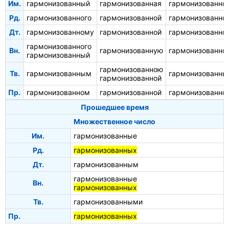
Им.
гармонизованный
гармонизованная
гармонизованно
Рд.
гармонизованного
гармонизованной
гармонизованно
Дт.
гармонизованному
гармонизованной
гармонизованно
гармонизованного
Вн.
гармонизованную
гармонизованно
гармонизованный
гармонизованною
Тв.
гармонизованным
гармонизованн
гармонизованной
Пр.
гармонизованном
гармонизованной
гармонизованно
Прошедшее время
Множественное число
Им.
гармонизованные
Рд.
гармонизованных
Дт.
гармонизованным
гармонизованные
Вн.
гармонизованных
Тв.
гармонизованными
Пр.
гармонизованных