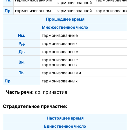
гармонизованной
Пр.
гармонизованном
гармонизованной
гармонизованно
Прошедшее время
Множественное число
Им.
гармонизованные
Рд.
гармонизованных
Дт.
гармонизованным
гармонизованные
Вн.
гармонизованных
Тв.
гармонизованными
Пр.
гармонизованных
Часть речи:
кр. причастие
Страдательное причастие:
Настоящее время
Единственное число