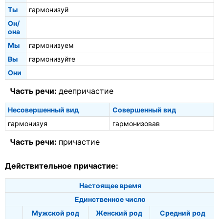
Ты
гармонизуй
Он/
она
Мы
гармонизуем
Вы
гармонизуйте
Они
Часть речи:
деепричастие
Несовершенный вид
Совершенный вид
гармонизуя
гармонизовав
Часть речи:
причастие
Действительное причастие:
Настоящее время
Единственное число
Мужской род
Женский род
Средний род