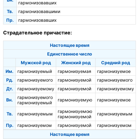
гармонизовавших
Тв.
гармонизовавшими
Пр.
гармонизовавших
Страдательное причастие:
Настоящее время
Единственное число
Мужской род
Женский род
Средний род
Им.
гармонизуемый
гармонизуемая
гармонизуемое
Рд.
гармонизуемого
гармонизуемой
гармонизуемого
Дт.
гармонизуемому
гармонизуемой
гармонизуемому
гармонизуемого
Вн.
гармонизуемую
гармонизуемое
гармонизуемый
гармонизуемою
Тв.
гармонизуемым
гармонизуемым
гармонизуемой
Пр.
гармонизуемом
гармонизуемой
гармонизуемом
Настоящее время