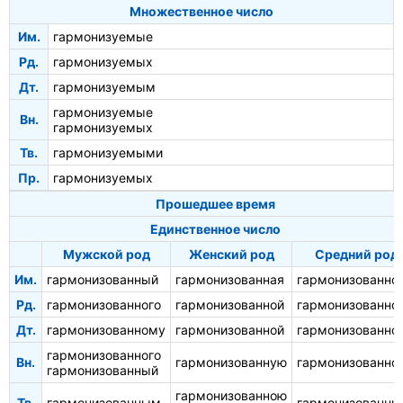
Множественное число
Им.
гармонизуемые
Рд.
гармонизуемых
Дт.
гармонизуемым
гармонизуемые
Вн.
гармонизуемых
Тв.
гармонизуемыми
Пр.
гармонизуемых
Прошедшее время
Единственное число
Мужской род
Женский род
Средний род
Им.
гармонизованный
гармонизованная
гармонизованно
Рд.
гармонизованного
гармонизованной
гармонизованно
Дт.
гармонизованному
гармонизованной
гармонизованно
гармонизованного
Вн.
гармонизованную
гармонизованно
гармонизованный
гармонизованною
Тв.
гармонизованным
гармонизованн