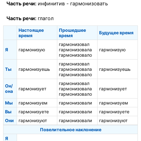
Часть речи:
инфинитив -
гармонизовать
Часть речи:
глагол
Настоящее
Прошедшее
Будущее время
время
время
гармонизовал
Я
гармонизую
гармонизовала
гармонизую
гармонизовало
гармонизовал
Ты
гармонизуешь
гармонизовала
гармонизуешь
гармонизовало
гармонизовал
Он/
гармонизует
гармонизовала
гармонизует
она
гармонизовало
Мы
гармонизуем
гармонизовали
гармонизуем
Вы
гармонизуете
гармонизовали
гармонизуете
Они
гармонизуют
гармонизовали
гармонизуют
Повелительное наклонение
Я