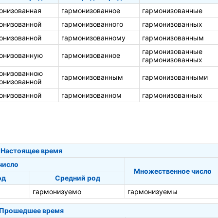
онизованная
гармонизованное
гармонизованные
онизованной
гармонизованного
гармонизованных
онизованной
гармонизованному
гармонизованным
гармонизованные
онизованную
гармонизованное
гармонизованных
онизованною
гармонизованным
гармонизованными
онизованной
онизованной
гармонизованном
гармонизованных
Настоящее время
число
Множественное число
од
Средний род
гармонизуемо
гармонизуемы
Прошедшее время