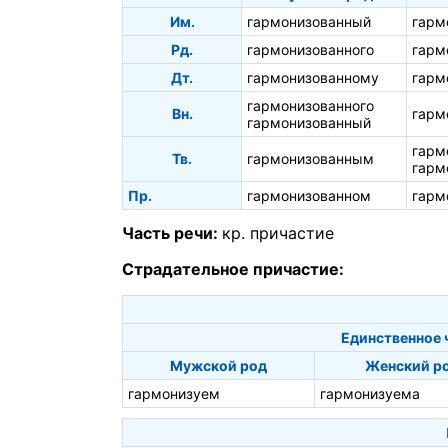
Им.
гармонизованный
гарм
Рд.
гармонизованного
гарм
Дт.
гармонизованному
гарм
гармонизованного
Вн.
гарм
гармонизованный
гарм
Тв.
гармонизованным
гарм
Пр.
гармонизованном
гарм
Часть речи:
кр. причастие
Страдательное причастие:
Единственное 
Мужской род
Женский р
гармонизуем
гармонизуема