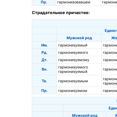
Пр.
гармонизовавшем
гармон
Страдательное причастие:
Единс
Мужской род
Же
Им.
гармонизуемый
гармон
Рд.
гармонизуемого
гармон
Дт.
гармонизуемому
гармон
гармонизуемого
Вн.
гармон
гармонизуемый
гармон
Тв.
гармонизуемым
гармон
Пр.
гармонизуемом
гармон
Един
Мужской род