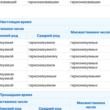
изовавшей
гармонизовавшем
гармонизовавших
Настоящее время
твенное число
Множественное число
нский род
Средний род
изуемая
гармонизуемое
гармонизуемые
изуемой
гармонизуемого
гармонизуемых
изуемой
гармонизуемому
гармонизуемым
гармонизуемые
изуемую
гармонизуемое
гармонизуемых
изуемою
гармонизуемым
гармонизуемыми
изуемой
изуемой
гармонизуемом
гармонизуемых
Прошедшее время
ственное число
Множественное
число
Женский род
Средний род