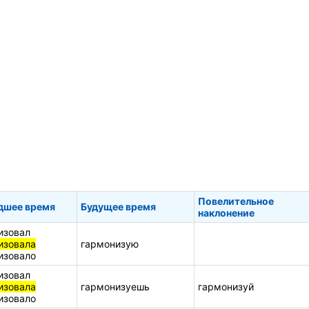
Повелительное
дшее время
Будущее время
наклонение
изовал
изовала
гармонизую
изовало
изовал
изовала
гармонизуешь
гармонизуй
изовало