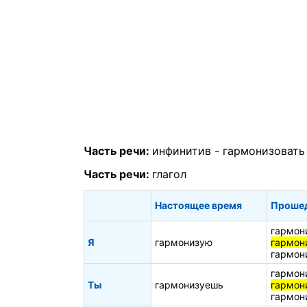
Часть речи:
инфинитив -
гармонизовать
Часть речи:
глагол
Настоящее время
Проше
гармон
Я
гармонизую
гармон
гармон
гармон
Ты
гармонизуешь
гармон
гармон