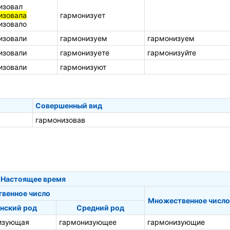
изовал
изовала
гармонизует
изовало
изовали
гармонизуем
гармонизуем
изовали
гармонизуете
гармонизуйте
изовали
гармонизуют
Совершенный вид
гармонизовав
Настоящее время
твенное число
Множественное число
нский род
Средний род
изующая
гармонизующее
гармонизующие