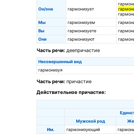
гармон
Он/она
гармонизует
гармон
гармон
Мы
гармонизуем
гармон
Вы
гармонизуете
гармон
Они
гармонизуют
гармон
Часть речи:
деепричастие
Несовершенный вид
гармонизуя
Часть речи:
причастие
Действительное причастие:
Единс
Мужской род
Же
Им.
гармонизующий
гармон