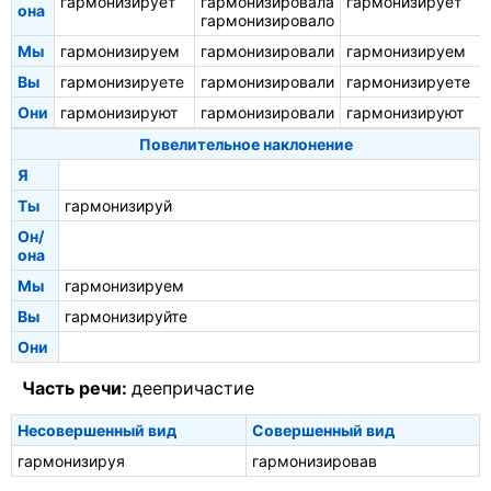
гармонизирует
гармонизировала
гармонизирует
она
гармонизировало
Мы
гармонизируем
гармонизировали
гармонизируем
Вы
гармонизируете
гармонизировали
гармонизируете
Они
гармонизируют
гармонизировали
гармонизируют
Повелительное наклонение
Я
Ты
гармонизируй
Он/
она
Мы
гармонизируем
Вы
гармонизируйте
Они
Часть речи:
деепричастие
Несовершенный вид
Совершенный вид
гармонизируя
гармонизировав