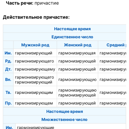
Часть речи:
причастие
Действительное причастие:
Настоящее время
Единственное число
Мужской род
Женский род
Средний р
Им.
гармонизирующий
гармонизирующая
гармонизиру
Рд.
гармонизирующего
гармонизирующей
гармонизирую
Дт.
гармонизирующему
гармонизирующей
гармонизиру
гармонизирующего
Вн.
гармонизирующую
гармонизиру
гармонизирующий
гармонизирующею
Тв.
гармонизирующим
гармонизиру
гармонизирующей
Пр.
гармонизирующем
гармонизирующей
гармонизиру
Настоящее время
Множественное число
Им.
гармонизирующие