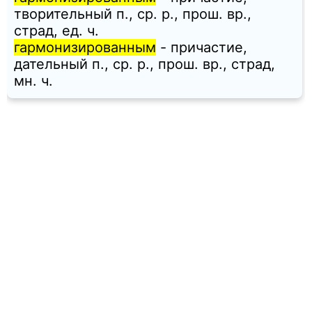
творительный п., ср. p., прош. вр.,
страд, ед. ч.
гармонизированным
- причастие,
дательный п., ср. p., прош. вр., страд,
мн. ч.