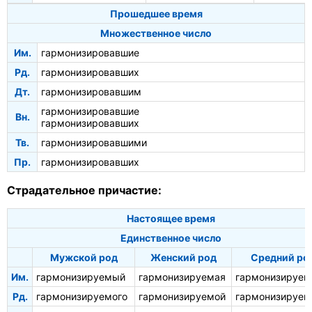
Прошедшее время
Множественное число
Им.
гармонизировавшие
Рд.
гармонизировавших
Дт.
гармонизировавшим
гармонизировавшие
Вн.
гармонизировавших
Тв.
гармонизировавшими
Пр.
гармонизировавших
Страдательное причастие:
Настоящее время
Единственное число
Мужской род
Женский род
Средний ро
Им.
гармонизируемый
гармонизируемая
гармонизируем
Рд.
гармонизируемого
гармонизируемой
гармонизируем