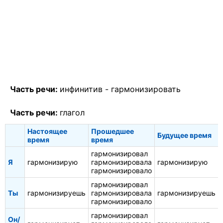
Часть речи:
инфинитив -
гармонизировать
Часть речи:
глагол
Настоящее
Прошедшее
Будущее время
время
время
гармонизировал
Я
гармонизирую
гармонизировала
гармонизирую
гармонизировало
гармонизировал
Ты
гармонизируешь
гармонизировала
гармонизируешь
гармонизировало
гармонизировал
Он/