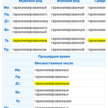
Мужской род
Женский род
Средни
Им.
гармонизированный
гармонизированная
гармонизир
Рд.
гармонизированного
гармонизированной
гармонизир
Дт.
гармонизированному
гармонизированной
гармонизир
гармонизированного
Вн.
гармонизированную
гармонизир
гармонизированный
гармонизированною
Тв.
гармонизированным
гармонизи
гармонизированной
Пр.
гармонизированном
гармонизированной
гармонизир
Прошедшее время
Множественное число
Им.
гармонизированные
Рд.
гармонизированных
Дт.
гармонизированным
гармонизированные
Вн.
гармонизированных
Тв.
гармонизированными
Пр.
гармонизированных