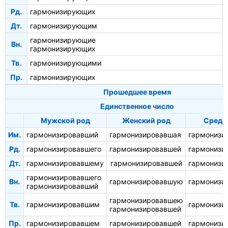
Рд.
гармонизирующих
Дт.
гармонизирующим
гармонизирующие
Вн.
гармонизирующих
Тв.
гармонизирующими
Пр.
гармонизирующих
Прошедшее время
Единственное число
Мужской род
Женский род
Средн
Им.
гармонизировавший
гармонизировавшая
гармонизи
Рд.
гармонизировавшего
гармонизировавшей
гармонизи
Дт.
гармонизировавшему
гармонизировавшей
гармонизи
гармонизировавшего
Вн.
гармонизировавшую
гармонизи
гармонизировавший
гармонизировавшею
Тв.
гармонизировавшим
гармонизи
гармонизировавшей
Пр.
гармонизировавшем
гармонизировавшей
гармонизи