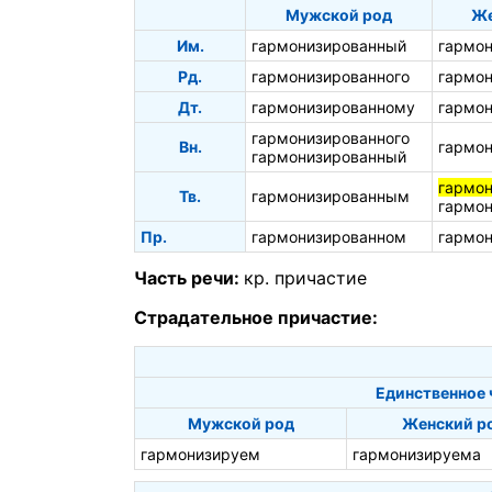
Мужской род
Же
Им.
гармонизированный
гармон
Рд.
гармонизированного
гармон
Дт.
гармонизированному
гармон
гармонизированного
Вн.
гармо
гармонизированный
гармо
Тв.
гармонизированным
гармон
Пр.
гармонизированном
гармон
Часть речи:
кр. причастие
Страдательное причастие:
Единственное 
Мужской род
Женский р
гармонизируем
гармонизируема