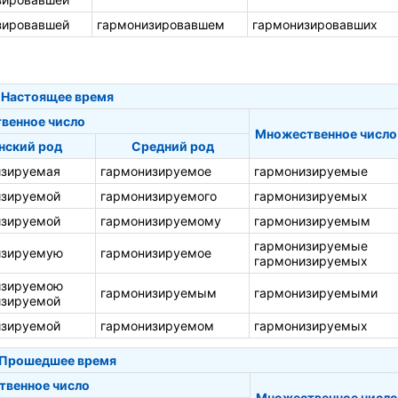
зировавшей
гармонизировавшем
гармонизировавших
Настоящее время
венное число
Множественное число
нский род
Средний род
изируемая
гармонизируемое
гармонизируемые
изируемой
гармонизируемого
гармонизируемых
изируемой
гармонизируемому
гармонизируемым
гармонизируемые
изируемую
гармонизируемое
гармонизируемых
изируемою
гармонизируемым
гармонизируемыми
изируемой
изируемой
гармонизируемом
гармонизируемых
Прошедшее время
твенное число
Множественное число