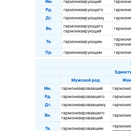
Им.
гармонизирующий
гармон
Рд.
гармонизирующего
гармон
Дт.
гармонизирующему
гармон
гармонизирующего
Вн.
гармон
гармонизирующий
гармон
Тв.
гармонизирующим
гармон
Пр.
гармонизирующем
гармон
Единст
Мужской род
Жен
Им.
гармонизировавший
гармони
Рд.
гармонизировавшего
гармони
Дт.
гармонизировавшему
гармони
гармонизировавшего
Вн.
гармони
гармонизировавший
гармони
Тв.
гармонизировавшим
гармони