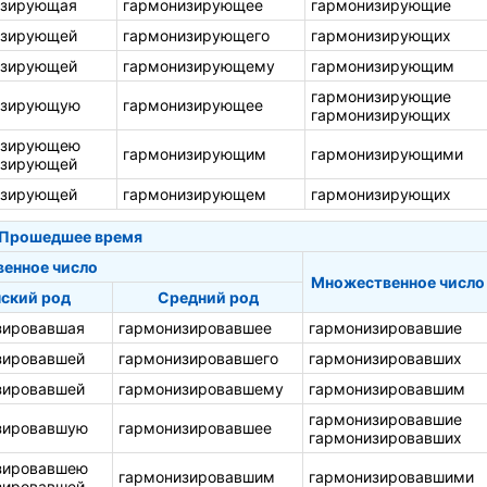
изирующая
гармонизирующее
гармонизирующие
изирующей
гармонизирующего
гармонизирующих
изирующей
гармонизирующему
гармонизирующим
гармонизирующие
изирующую
гармонизирующее
гармонизирующих
изирующею
гармонизирующим
гармонизирующими
изирующей
изирующей
гармонизирующем
гармонизирующих
Прошедшее время
венное число
Множественное число
ский род
Средний род
зировавшая
гармонизировавшее
гармонизировавшие
зировавшей
гармонизировавшего
гармонизировавших
зировавшей
гармонизировавшему
гармонизировавшим
гармонизировавшие
зировавшую
гармонизировавшее
гармонизировавших
зировавшею
гармонизировавшим
гармонизировавшими
зировавшей