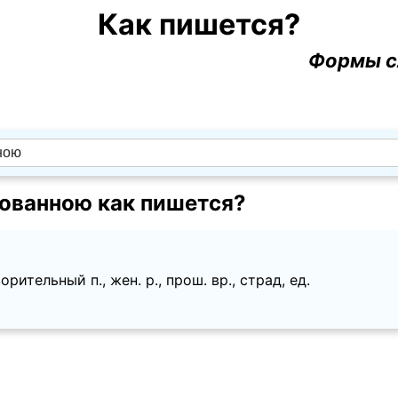
Как пишется?
Формы с
ованною как пишется?
рительный п., жен. p., прош. вр., страд, ед.