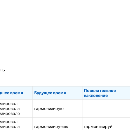
ть
Повелительное
шее время
Будущее время
наклонение
изировал
изировала
гармонизирую
изировало
изировал
изировала
гармонизируешь
гармонизируй