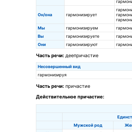
гармон
гармон
Он/она
гармонизирует
гармон
гармон
Мы
гармонизируем
гармон
Вы
гармонизируете
гармон
Они
гармонизируют
гармон
Часть речи:
деепричастие
Несовершенный вид
гармонизируя
Часть речи:
причастие
Действительное причастие:
Единст
Мужской род
Же