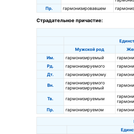
Пр.
гармонизировавшем
гармони
Страдательное причастие:
Единст
Мужской род
Же
Им.
гармонизируемый
гармон
Рд.
гармонизируемого
гармон
Дт.
гармонизируемому
гармон
гармонизируемого
Вн.
гармон
гармонизируемый
гармон
Тв.
гармонизируемым
гармон
Пр.
гармонизируемом
гармон
Единс