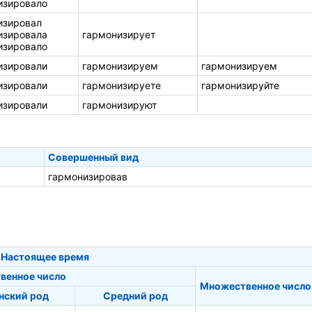
изировало
изировал
изировала
гармонизирует
изировало
изировали
гармонизируем
гармонизируем
изировали
гармонизируете
гармонизируйте
изировали
гармонизируют
Совершенный вид
гармонизировав
Настоящее время
венное число
Множественное число
нский род
Средний род