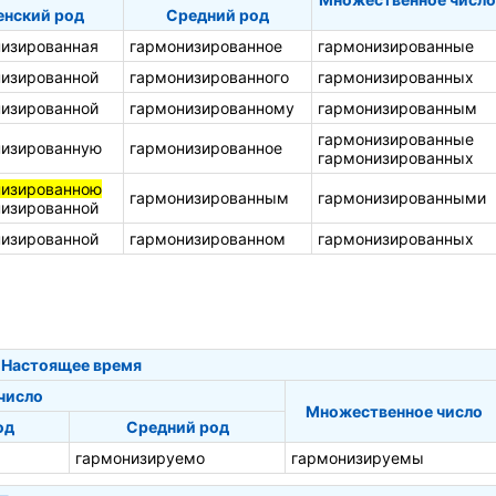
нский род
Средний род
изированная
гармонизированное
гармонизированные
изированной
гармонизированного
гармонизированных
изированной
гармонизированному
гармонизированным
гармонизированные
низированную
гармонизированное
гармонизированных
низированною
гармонизированным
гармонизированными
изированной
изированной
гармонизированном
гармонизированных
Настоящее время
число
Множественное число
од
Средний род
гармонизируемо
гармонизируемы