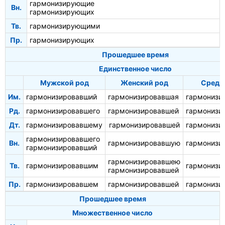
гармонизирующие
Вн.
гармонизирующих
Тв.
гармонизирующими
Пр.
гармонизирующих
Прошедшее время
Единственное число
Мужской род
Женский род
Средн
Им.
гармонизировавший
гармонизировавшая
гармонизи
Рд.
гармонизировавшего
гармонизировавшей
гармонизи
Дт.
гармонизировавшему
гармонизировавшей
гармонизи
гармонизировавшего
Вн.
гармонизировавшую
гармонизи
гармонизировавший
гармонизировавшею
Тв.
гармонизировавшим
гармонизи
гармонизировавшей
Пр.
гармонизировавшем
гармонизировавшей
гармонизи
Прошедшее время
Множественное число