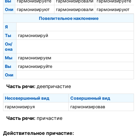
Вы
гармонизируете
гармонизировали
гармонизируете
Они
гармонизируют
гармонизировали
гармонизируют
Повелительное наклонение
Я
Ты
гармонизируй
Он/
она
Мы
гармонизируем
Вы
гармонизируйте
Они
Часть речи:
деепричастие
Несовершенный вид
Совершенный вид
гармонизируя
гармонизировав
Часть речи:
причастие
Действительное причастие: