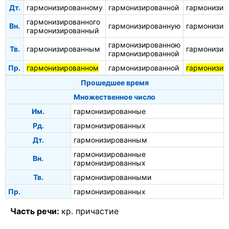
Дт.
гармонизированному
гармонизированной
гармонизир
гармонизированного
Вн.
гармонизированную
гармонизир
гармонизированный
гармонизированною
Тв.
гармонизированным
гармонизи
гармонизированной
Пр.
гармонизированном
гармонизированной
гармонизир
Прошедшее время
Множественное число
Им.
гармонизированные
Рд.
гармонизированных
Дт.
гармонизированным
гармонизированные
Вн.
гармонизированных
Тв.
гармонизированными
Пр.
гармонизированных
Часть речи:
кр. причастие