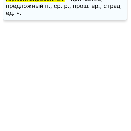
предложный п., ср. p., прош. вр., страд,
ед. ч.