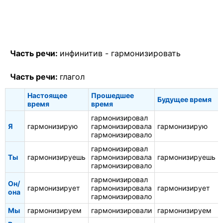
Часть речи:
инфинитив -
гармонизировать
Часть речи:
глагол
Настоящее
Прошедшее
Будущее время
время
время
гармонизировал
Я
гармонизирую
гармонизировала
гармонизирую
гармонизировало
гармонизировал
Ты
гармонизируешь
гармонизировала
гармонизируешь
гармонизировало
гармонизировал
Он/
гармонизирует
гармонизировала
гармонизирует
она
гармонизировало
Мы
гармонизируем
гармонизировали
гармонизируем