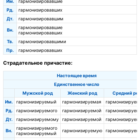
Им.
гармонизировавшие
Рд.
гармонизировавших
Дт.
гармонизировавшим
гармонизировавшие
Вн.
гармонизировавших
Тв.
гармонизировавшими
Пр.
гармонизировавших
Страдательное причастие:
Настоящее время
Единственное число
Мужской род
Женский род
Средний ро
Им.
гармонизируемый
гармонизируемая
гармонизируем
Рд.
гармонизируемого
гармонизируемой
гармонизируем
Дт.
гармонизируемому
гармонизируемой
гармонизируе
гармонизируемого
Вн.
гармонизируемую
гармонизируем
гармонизируемый