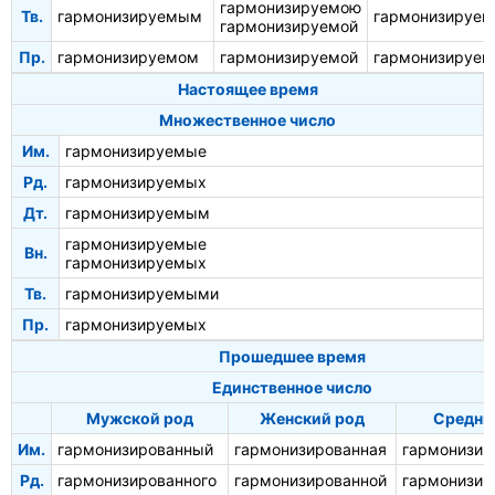
гармонизируемою
Тв.
гармонизируемым
гармонизируе
гармонизируемой
Пр.
гармонизируемом
гармонизируемой
гармонизируе
Настоящее время
Множественное число
Им.
гармонизируемые
Рд.
гармонизируемых
Дт.
гармонизируемым
гармонизируемые
Вн.
гармонизируемых
Тв.
гармонизируемыми
Пр.
гармонизируемых
Прошедшее время
Единственное число
Мужской род
Женский род
Средни
Им.
гармонизированный
гармонизированная
гармонизир
Рд.
гармонизированного
гармонизированной
гармонизир