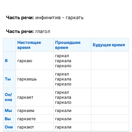
Часть речи:
инфинитив -
гаркать
Часть речи:
глагол
Настоящее
Прошедшее
Будущее время
время
время
гаркал
Я
гаркаю
гаркала
гаркало
гаркал
Ты
гаркаешь
гаркала
гаркало
гаркал
Он/
гаркает
гаркала
она
гаркало
Мы
гаркаем
гаркали
Вы
гаркаете
гаркали
Они
гаркают
гаркали