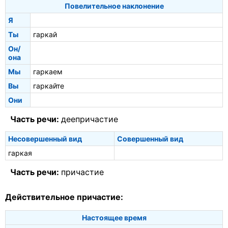
Повелительное наклонение
Я
Ты
гаркай
Он/
она
Мы
гаркаем
Вы
гаркайте
Они
Часть речи:
деепричастие
Несовершенный вид
Совершенный вид
гаркая
Часть речи:
причастие
Действительное причастие:
Настоящее время