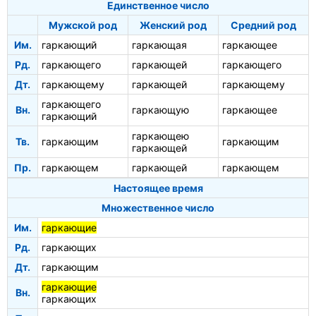
Единственное число
Мужской род
Женский род
Средний род
Им.
гаркающий
гаркающая
гаркающее
Рд.
гаркающего
гаркающей
гаркающего
Дт.
гаркающему
гаркающей
гаркающему
гаркающего
Вн.
гаркающую
гаркающее
гаркающий
гаркающею
Тв.
гаркающим
гаркающим
гаркающей
Пр.
гаркающем
гаркающей
гаркающем
Настоящее время
Множественное число
Им.
гаркающие
Рд.
гаркающих
Дт.
гаркающим
гаркающие
Вн.
гаркающих