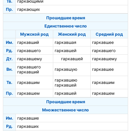
Тв.
гаркающими
Пр.
гаркающих
Прошедшее время
Единственное число
Мужской род
Женский род
Средний род
Им.
гаркавший
гаркавшая
гаркавшее
Рд.
гаркавшего
гаркавшей
гаркавшего
Дт.
гаркавшему
гаркавшей
гаркавшему
гаркавшего
Вн.
гаркавшую
гаркавшее
гаркавший
гаркавшею
Тв.
гаркавшим
гаркавшим
гаркавшей
Пр.
гаркавшем
гаркавшей
гаркавшем
Прошедшее время
Множественное число
Им.
гаркавшие
Рд.
гаркавших