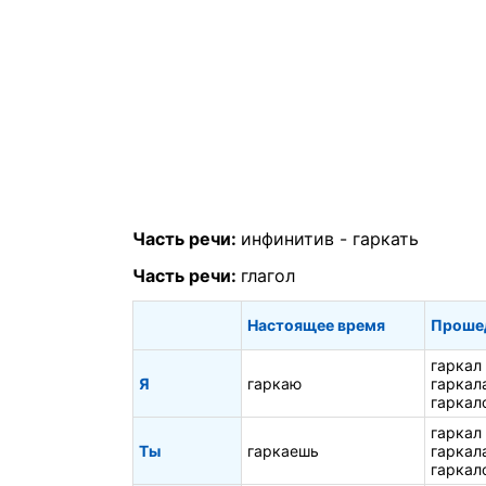
Часть речи:
инфинитив -
гаркать
Часть речи:
глагол
Настоящее время
Проше
гаркал
Я
гаркаю
гаркал
гаркал
гаркал
Ты
гаркаешь
гаркал
гаркал