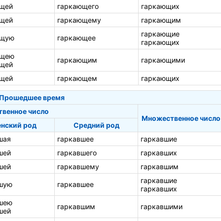
щей
гаркающего
гаркающих
щей
гаркающему
гаркающим
гаркающие
ющую
гаркающее
гаркающих
ющею
гаркающим
гаркающими
щей
щей
гаркающем
гаркающих
Прошедшее время
твенное число
Множественное число
нский род
Средний род
шая
гаркавшее
гаркавшие
шей
гаркавшего
гаркавших
шей
гаркавшему
гаркавшим
гаркавшие
шую
гаркавшее
гаркавших
шею
гаркавшим
гаркавшими
шей