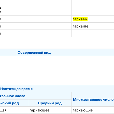
а
о
и
гаркаем
и
гаркайте
и
Совершенный вид
Настоящее время
твенное число
Множественное число
нский род
Средний род
щая
гаркающее
гаркающие