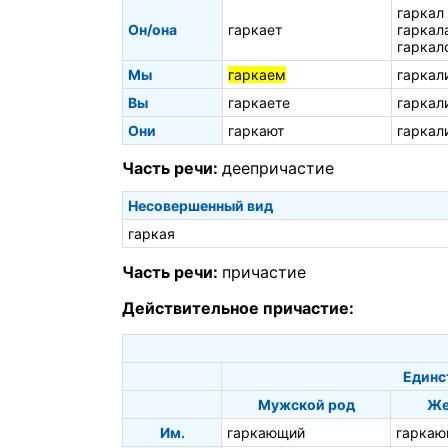
гаркал
Он/она
гаркает
гаркал
гаркал
Мы
гаркаем
гаркал
Вы
гаркаете
гаркал
Они
гаркают
гаркал
Часть речи:
деепричастие
Несовершенный вид
гаркая
Часть речи:
причастие
Действительное причастие:
Единс
Мужской род
Же
Им.
гаркающий
гаркаю