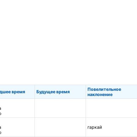
Повелительное
дшее время
Будущее время
наклонение
а
о
а
гаркай
о