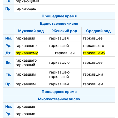
Тв.
гаркающими
Пр.
гаркающих
Прошедшее время
Единственное число
Мужской род
Женский род
Средний род
Им.
гаркавший
гаркавшая
гаркавшее
Рд.
гаркавшего
гаркавшей
гаркавшего
Дт.
гаркавшему
гаркавшей
гаркавшему
гаркавшего
Вн.
гаркавшую
гаркавшее
гаркавший
гаркавшею
Тв.
гаркавшим
гаркавшим
гаркавшей
Пр.
гаркавшем
гаркавшей
гаркавшем
Прошедшее время
Множественное число
Им.
гаркавшие
Рд.
гаркавших