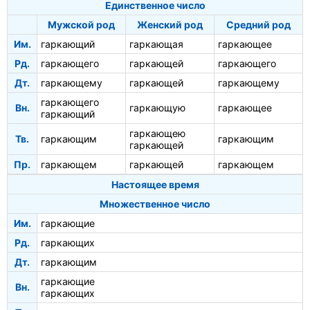
Единственное число
Мужской род
Женский род
Средний род
Им.
гаркающий
гаркающая
гаркающее
Рд.
гаркающего
гаркающей
гаркающего
Дт.
гаркающему
гаркающей
гаркающему
гаркающего
Вн.
гаркающую
гаркающее
гаркающий
гаркающею
Тв.
гаркающим
гаркающим
гаркающей
Пр.
гаркающем
гаркающей
гаркающем
Настоящее время
Множественное число
Им.
гаркающие
Рд.
гаркающих
Дт.
гаркающим
гаркающие
Вн.
гаркающих