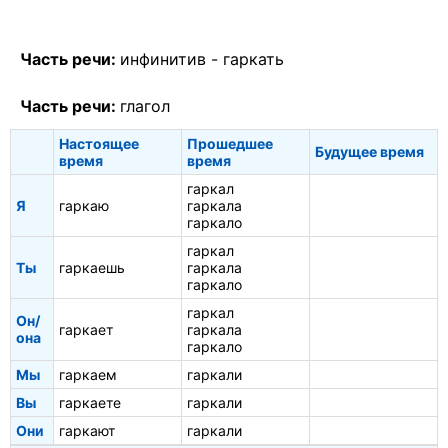
Часть речи:
инфинитив -
гаркать
Часть речи:
глагол
Настоящее
Прошедшее
Будущее время
время
время
гаркал
Я
гаркаю
гаркала
гаркало
гаркал
Ты
гаркаешь
гаркала
гаркало
гаркал
Он/
гаркает
гаркала
она
гаркало
Мы
гаркаем
гаркали
Вы
гаркаете
гаркали
Они
гаркают
гаркали