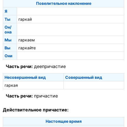
Повелительное наклонение
Я
Ты
гаркай
Он/
она
Мы
гаркаем
Вы
гаркайте
Они
Часть речи:
деепричастие
Несовершенный вид
Совершенный вид
гаркая
Часть речи:
причастие
Действительное причастие:
Настоящее время