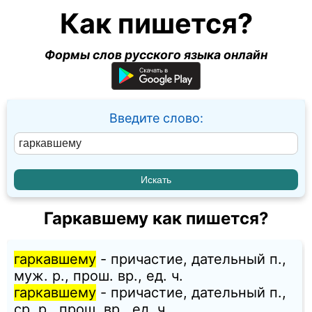
Как пишется?
Формы слов русского языка онлайн
Введите слово:
Гаркавшему как пишется?
гаркавшему
- причастие, дательный п.,
муж. p., прош. вр., ед. ч.
гаркавшему
- причастие, дательный п.,
ср. p., прош. вр., ед. ч.