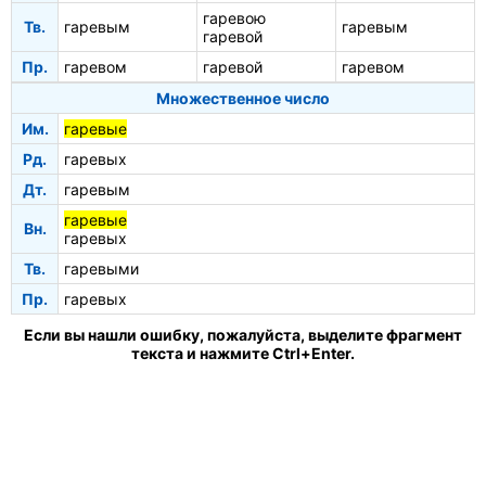
гаревою
Тв.
гаревым
гаревым
гаревой
Пр.
гаревом
гаревой
гаревом
Множественное число
Им.
гаревые
Рд.
гаревых
Дт.
гаревым
гаревые
Вн.
гаревых
Тв.
гаревыми
Пр.
гаревых
Если вы нашли ошибку, пожалуйста, выделите фрагмент
текста и нажмите Ctrl+Enter.