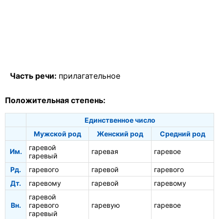
Часть речи:
прилагательное
Положительная степень:
Единственное число
Мужской род
Женский род
Средний род
гаревой
Им.
гаревая
гаревое
гаревый
Рд.
гаревого
гаревой
гаревого
Дт.
гаревому
гаревой
гаревому
гаревой
Вн.
гаревого
гаревую
гаревое
гаревый