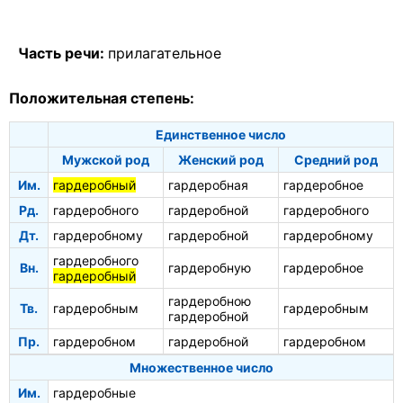
Часть речи:
прилагательное
Положительная степень:
Единственное число
Мужской род
Женский род
Средний род
Им.
гардеробный
гардеробная
гардеробное
Рд.
гардеробного
гардеробной
гардеробного
Дт.
гардеробному
гардеробной
гардеробному
гардеробного
Вн.
гардеробную
гардеробное
гардеробный
гардеробною
Тв.
гардеробным
гардеробным
гардеробной
Пр.
гардеробном
гардеробной
гардеробном
Множественное число
Им.
гардеробные