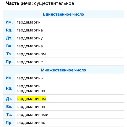
Часть речи:
существительное
Единственное число
Им.
гардемарин
Рд.
гардемарина
Дт.
гардемарину
Вн.
гардемарина
Тв.
гардемарином
Пр.
гардемарине
Множественное число
Им.
гардемарины
гардемарин
Рд.
гардемаринов
Дт.
гардемаринам
Вн.
гардемаринов
Тв.
гардемаринами
Пр.
гардемаринах