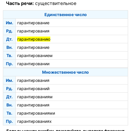
Часть речи:
существительное
Единственное число
Им.
гарантирование
Рд.
гарантирования
Дт.
гарантированию
Вн.
гарантирование
Тв.
гарантированием
Пр.
гарантировании
Множественное число
Им.
гарантирования
Рд.
гарантирований
Дт.
гарантированиям
Вн.
гарантирования
Тв.
гарантированиями
Пр.
гарантированиях
Если вы нашли ошибку, пожалуйста, выделите фрагмент