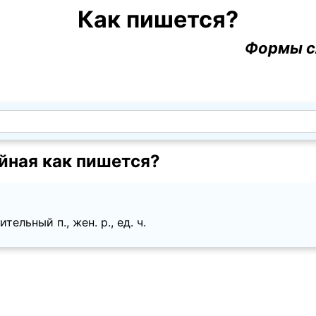
Как пишется?
Формы с
йная как пишется?
ельный п., жен. p., ед. ч.