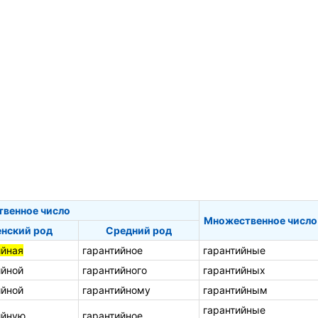
твенное число
Множественное число
нский род
Средний род
ийная
гарантийное
гарантийные
ийной
гарантийного
гарантийных
ийной
гарантийному
гарантийным
гарантийные
ийную
гарантийное