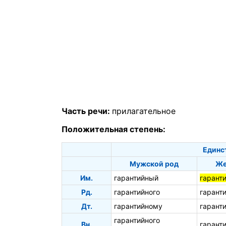
Часть речи:
прилагательное
Положительная степень:
Единс
Мужской род
Же
Им.
гарантийный
гарант
Рд.
гарантийного
гарант
Дт.
гарантийному
гарант
гарантийного
Вн.
гарант