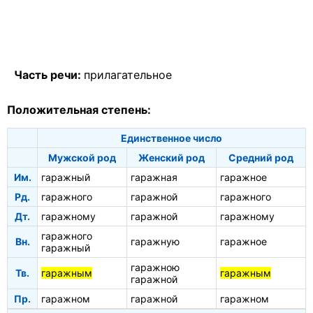
Часть речи:
прилагательное
Положительная степень:
Единственное число
Мужской род
Женский род
Средний род
Им.
гаражный
гаражная
гаражное
Рд.
гаражного
гаражной
гаражного
Дт.
гаражному
гаражной
гаражному
гаражного
Вн.
гаражную
гаражное
гаражный
гаражною
Тв.
гаражным
гаражным
гаражной
Пр.
гаражном
гаражной
гаражном