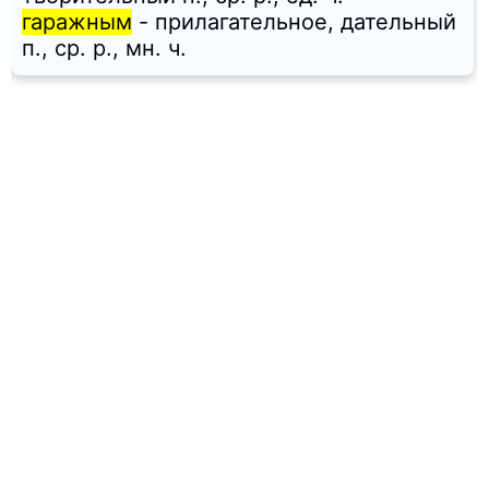
гаражным
- прилагательное, дательный
п., ср. p., мн. ч.