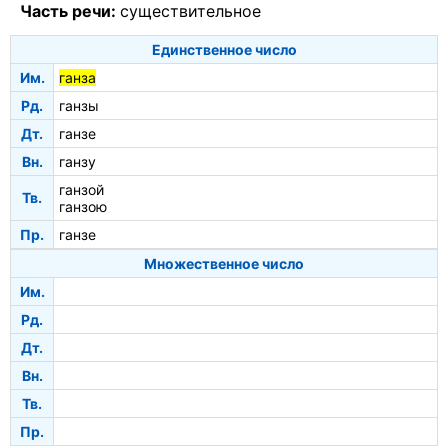
Часть речи:
существительное
Единственное число
Им.
ганза
Рд.
ганзы
Дт.
ганзе
Вн.
ганзу
ганзой
Тв.
ганзою
Пр.
ганзе
Множественное число
Им.
Рд.
Дт.
Вн.
Тв.
Пр.