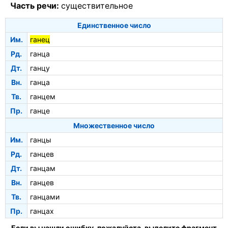
Часть речи:
существительное
Единственное число
Им.
ганец
Рд.
ганца
Дт.
ганцу
Вн.
ганца
Тв.
ганцем
Пр.
ганце
Множественное число
Им.
ганцы
Рд.
ганцев
Дт.
ганцам
Вн.
ганцев
Тв.
ганцами
Пр.
ганцах
Если вы нашли ошибку, пожалуйста, выделите фрагмент