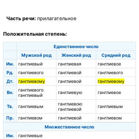
Часть речи:
прилагательное
Положительная степень:
Единственное число
Мужской род
Женский род
Средний род
Им.
ганглиевый
ганглиевая
ганглиевое
Рд.
ганглиевого
ганглиевой
ганглиевого
Дт.
ганглиевому
ганглиевой
ганглиевому
ганглиевого
Вн.
ганглиевую
ганглиевое
ганглиевый
ганглиевою
Тв.
ганглиевым
ганглиевым
ганглиевой
Пр.
ганглиевом
ганглиевой
ганглиевом
Множественное число
Им.
ганглиевые