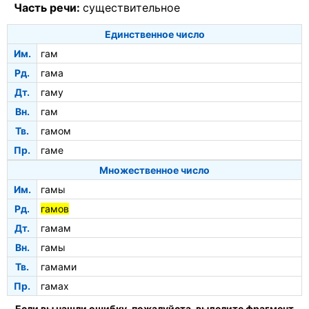
Часть речи:
существительное
Единственное число
Им.
гам
Рд.
гама
Дт.
гаму
Вн.
гам
Тв.
гамом
Пр.
гаме
Множественное число
Им.
гамы
Рд.
гамов
Дт.
гамам
Вн.
гамы
Тв.
гамами
Пр.
гамах
Если вы нашли ошибку, пожалуйста, выделите фрагмент