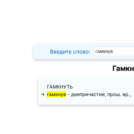
Введите слово:
Гамкн
ГАМКНУТЬ
→
гамкнув
- деепричастие, прош. вр.,