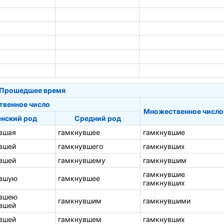
Прошедшее время
твенное число
Множественное число
нский род
Средний род
вшая
гамкнувшее
гамкнувшие
вшей
гамкнувшего
гамкнувших
вшей
гамкнувшему
гамкнувшим
гамкнувшие
увшую
гамкнувшее
гамкнувших
увшею
гамкнувшим
гамкнувшими
вшей
вшей
гамкнувшем
гамкнувших