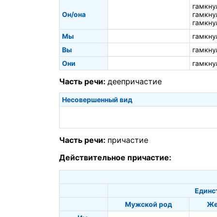
гамкну
Он/она
гамкну
гамкну
Мы
гамкну
Вы
гамкну
Они
гамкну
Часть речи:
деепричастие
Несовершенный вид
Часть речи:
причастие
Действительное причастие:
Единс
Мужской род
Же