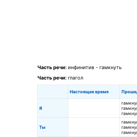
Часть речи:
инфинитив -
гамкнуть
Часть речи:
глагол
Настоящее время
Проше
гамкну
Я
гамкну
гамкну
гамкну
Ты
гамкну
гамкну