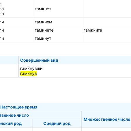
л
ла
гамкнет
ло
ли
гамкнем
ли
гамкнете
гамкните
ли
гамкнут
Совершенный вид
гамкнувши
гамкнув
Настоящее время
твенное число
Множественное число
нский род
Средний род