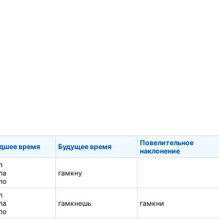
Повелительное
дшее время
Будущее время
наклонение
л
ла
гамкну
ло
л
ла
гамкнешь
гамкни
ло