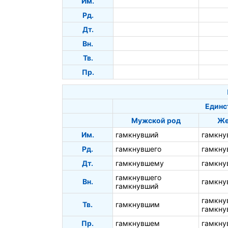
Им.
Рд.
Дт.
Вн.
Тв.
Пр.
Единс
Мужской род
Же
Им.
гамкнувший
гамкну
Рд.
гамкнувшего
гамкну
Дт.
гамкнувшему
гамкну
гамкнувшего
Вн.
гамкн
гамкнувший
гамкн
Тв.
гамкнувшим
гамкну
Пр.
гамкнувшем
гамкну