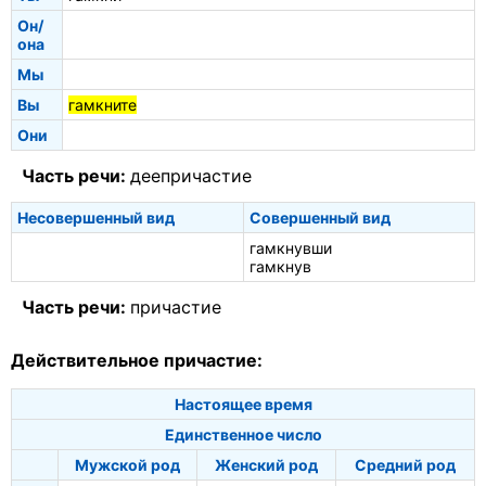
Он/
она
Мы
Вы
гамкните
Они
Часть речи:
деепричастие
Несовершенный вид
Совершенный вид
гамкнувши
гамкнув
Часть речи:
причастие
Действительное причастие:
Настоящее время
Единственное число
Мужской род
Женский род
Средний род