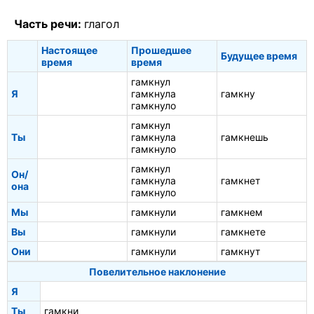
Часть речи:
глагол
Настоящее
Прошедшее
Будущее время
время
время
гамкнул
Я
гамкнула
гамкну
гамкнуло
гамкнул
Ты
гамкнула
гамкнешь
гамкнуло
гамкнул
Он/
гамкнула
гамкнет
она
гамкнуло
Мы
гамкнули
гамкнем
Вы
гамкнули
гамкнете
Они
гамкнули
гамкнут
Повелительное наклонение
Я
Ты
гамкни