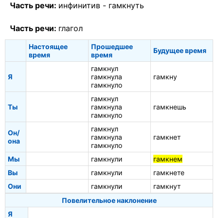
Часть речи:
инфинитив -
гамкнуть
Часть речи:
глагол
Настоящее
Прошедшее
Будущее время
время
время
гамкнул
Я
гамкнула
гамкну
гамкнуло
гамкнул
Ты
гамкнула
гамкнешь
гамкнуло
гамкнул
Он/
гамкнула
гамкнет
она
гамкнуло
Мы
гамкнули
гамкнем
Вы
гамкнули
гамкнете
Они
гамкнули
гамкнут
Повелительное наклонение
Я