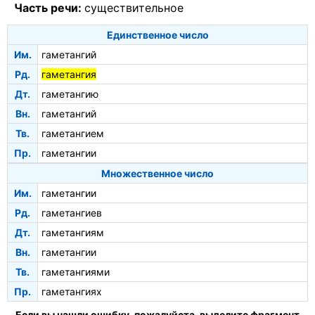
Часть речи:
существительное
Единственное число
Им.
гаметангий
Рд.
гаметангия
Дт.
гаметангию
Вн.
гаметангий
Тв.
гаметангием
Пр.
гаметангии
Множественное число
Им.
гаметангии
Рд.
гаметангиев
Дт.
гаметангиям
Вн.
гаметангии
Тв.
гаметангиями
Пр.
гаметангиях
Если вы нашли ошибку, пожалуйста, выделите фрагмент