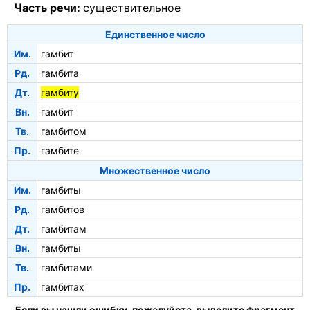
Часть речи:
существительное
Единственное число
Им.
гамбит
Рд.
гамбита
Дт.
гамбиту
Вн.
гамбит
Тв.
гамбитом
Пр.
гамбите
Множественное число
Им.
гамбиты
Рд.
гамбитов
Дт.
гамбитам
Вн.
гамбиты
Тв.
гамбитами
Пр.
гамбитах
Если вы нашли ошибку, пожалуйста, выделите фрагмент