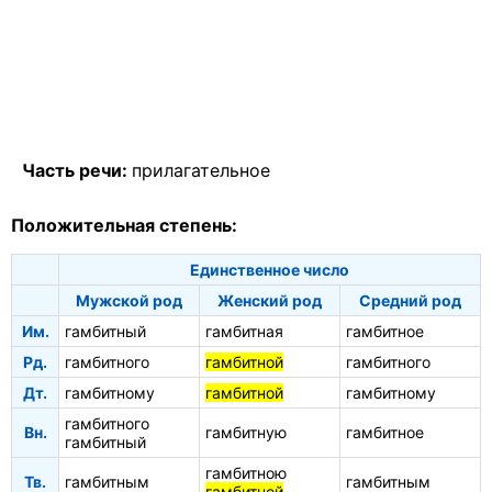
Часть речи:
прилагательное
Положительная степень:
Единственное число
Мужской род
Женский род
Средний род
Им.
гамбитный
гамбитная
гамбитное
Рд.
гамбитного
гамбитной
гамбитного
Дт.
гамбитному
гамбитной
гамбитному
гамбитного
Вн.
гамбитную
гамбитное
гамбитный
гамбитною
Тв.
гамбитным
гамбитным
гамбитной