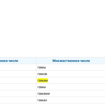
нное число
Множественное число
гамы
гамов
гамам
гамы
гамами
гамах