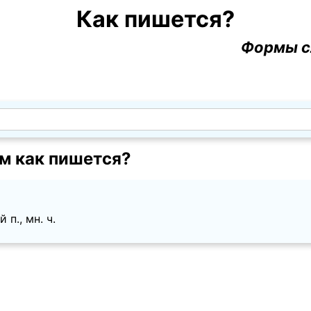
Как пишется?
Формы с
м как пишется?
п., мн. ч.