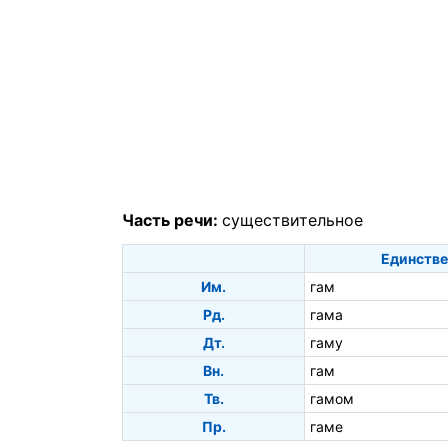
Часть речи:
существительное
Единстве
Им.
гам
Рд.
гама
Дт.
гаму
Вн.
гам
Тв.
гамом
Пр.
гаме