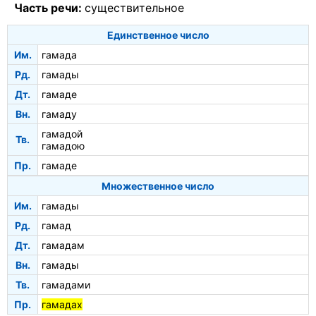
Часть речи:
существительное
Единственное число
Им.
гамада
Рд.
гамады
Дт.
гамаде
Вн.
гамаду
гамадой
Тв.
гамадою
Пр.
гамаде
Множественное число
Им.
гамады
Рд.
гамад
Дт.
гамадам
Вн.
гамады
Тв.
гамадами
Пр.
гамадах