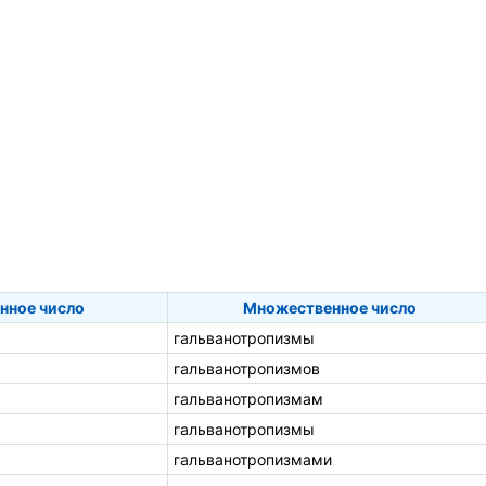
нное число
Множественное число
гальванотропизмы
гальванотропизмов
гальванотропизмам
гальванотропизмы
гальванотропизмами