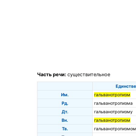
Часть речи:
существительное
Единстве
Им.
гальванотропизм
Рд.
гальванотропизма
Дт.
гальванотропизму
Вн.
гальванотропизм
Тв.
гальванотропизмом