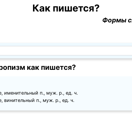
Как пишется?
Формы с
ропизм как пишется?
 именительный п., муж. p., ед. ч.
 винительный п., муж. p., ед. ч.