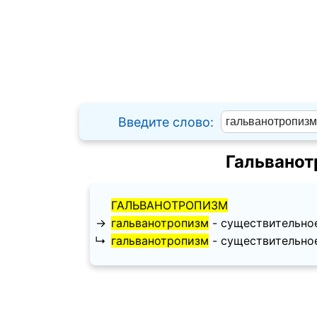
Введите слово:
Гальванот
ГАЛЬВАНОТРОПИЗМ
→
гальванотропизм
- существительное,
↳
гальванотропизм
- существительное,