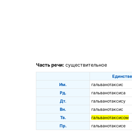
Часть речи:
существительное
Единстве
Им.
гальванотаксис
Рд.
гальванотаксиса
Дт.
гальванотаксису
Вн.
гальванотаксис
Тв.
гальванотаксисом
Пр.
гальванотаксисе