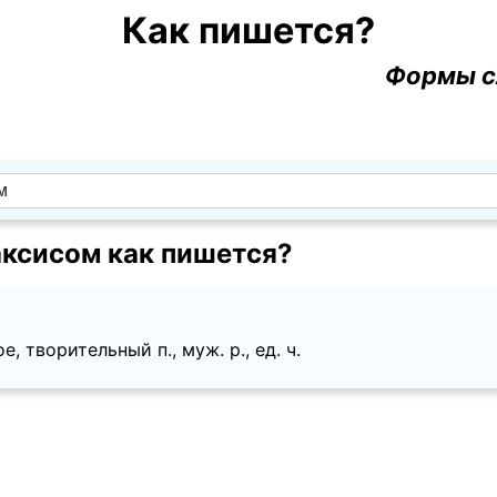
Как пишется?
Формы с
аксисом как пишется?
, творительный п., муж. p., ед. ч.