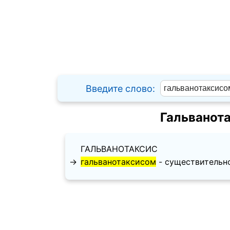
Введите слово:
Гальванот
ГАЛЬВАНОТАКСИС
→
гальванотаксисом
- существительное