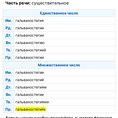
Часть речи:
существительное
Единственное число
Им.
гальваностегия
Рд.
гальваностегии
Дт.
гальваностегии
Вн.
гальваностегию
Тв.
гальваностегией
Пр.
гальваностегии
Множественное число
Им.
гальваностегии
Рд.
гальваностегий
Дт.
гальваностегиям
Вн.
гальваностегии
Тв.
гальваностегиями
Пр.
гальваностегиях
Если вы нашли ошибку, пожалуйста, выделите фрагмент