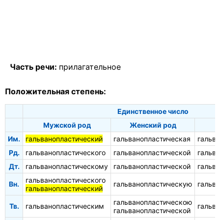
Часть речи:
прилагательное
Положительная степень:
Единственное число
Мужской род
Женский род
С
Им.
гальванопластический
гальванопластическая
гальв
Рд.
гальванопластического
гальванопластической
гальв
Дт.
гальванопластическому
гальванопластической
гальв
гальванопластического
Вн.
гальванопластическую
гальв
гальванопластический
гальванопластическою
Тв.
гальванопластическим
гальв
гальванопластической