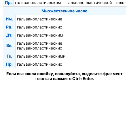
Пр.
гальванопластическом
гальванопластической
гальв
Множественное число
Им.
гальванопластические
Рд.
гальванопластических
Дт.
гальванопластическим
гальванопластические
Вн.
гальванопластических
Тв.
гальванопластическими
Пр.
гальванопластических
Если вы нашли ошибку, пожалуйста, выделите фрагмент
текста и нажмите Ctrl+Enter.