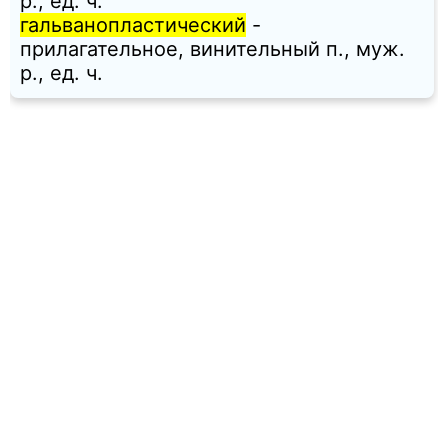
p., ед. ч.
гальванопластический
-
прилагательное, винительный п., муж.
p., ед. ч.