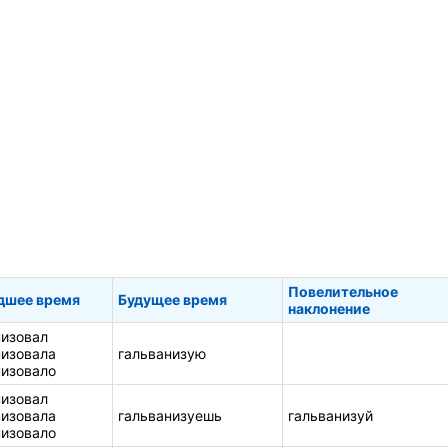
ь
Повелительное
дшее время
Будущее время
наклонение
низовал
низовала
гальванизую
низовало
низовал
низовала
гальванизуешь
гальванизуй
низовало