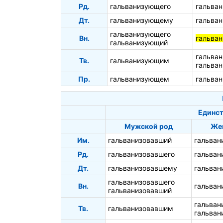
Рд.
гальванизующего
гальва
Дт.
гальванизующему
гальва
гальванизующего
Вн.
гальва
гальванизующий
гальва
Тв.
гальванизующим
гальва
Пр.
гальванизующем
гальва
Единст
Мужской род
Же
Им.
гальванизовавший
гальван
Рд.
гальванизовавшего
гальван
Дт.
гальванизовавшему
гальван
гальванизовавшего
Вн.
гальван
гальванизовавший
гальван
Тв.
гальванизовавшим
гальван