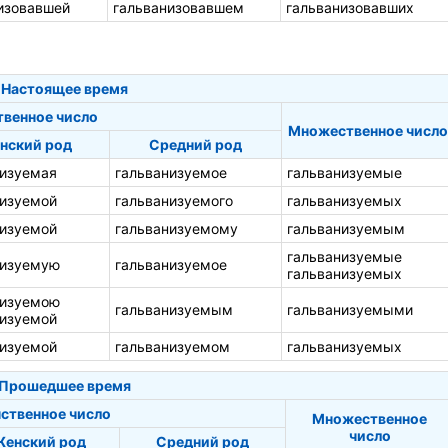
изовавшей
гальванизовавшем
гальванизовавших
Настоящее время
твенное число
Множественное число
нский род
Средний род
низуемая
гальванизуемое
гальванизуемые
низуемой
гальванизуемого
гальванизуемых
низуемой
гальванизуемому
гальванизуемым
гальванизуемые
низуемую
гальванизуемое
гальванизуемых
низуемою
гальванизуемым
гальванизуемыми
низуемой
низуемой
гальванизуемом
гальванизуемых
Прошедшее время
ственное число
Множественное
число
енский род
Средний род