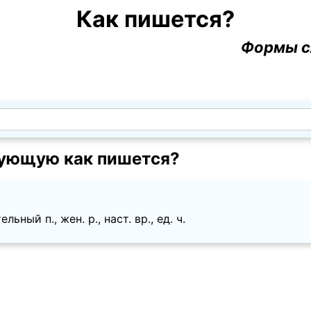
Как пишется?
Формы с
ующую как пишется?
ьный п., жен. p., наст. вр., ед. ч.