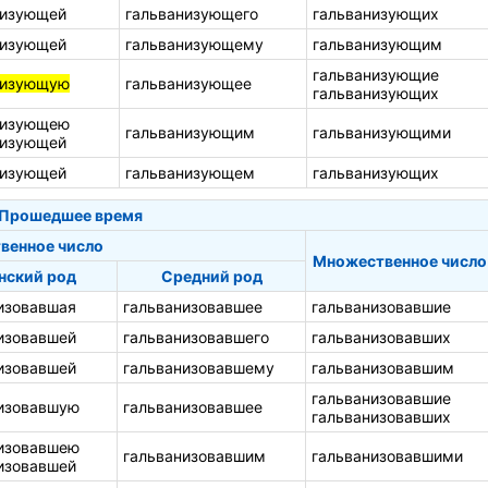
низующей
гальванизующего
гальванизующих
низующей
гальванизующему
гальванизующим
гальванизующие
низующую
гальванизующее
гальванизующих
низующею
гальванизующим
гальванизующими
низующей
низующей
гальванизующем
гальванизующих
Прошедшее время
венное число
Множественное число
нский род
Средний род
изовавшая
гальванизовавшее
гальванизовавшие
изовавшей
гальванизовавшего
гальванизовавших
изовавшей
гальванизовавшему
гальванизовавшим
гальванизовавшие
изовавшую
гальванизовавшее
гальванизовавших
изовавшею
гальванизовавшим
гальванизовавшими
изовавшей