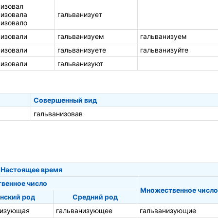
низовал
низовала
гальванизует
низовало
низовали
гальванизуем
гальванизуем
низовали
гальванизуете
гальванизуйте
низовали
гальванизуют
Совершенный вид
гальванизовав
Настоящее время
твенное число
Множественное число
нский род
Средний род
низующая
гальванизующее
гальванизующие