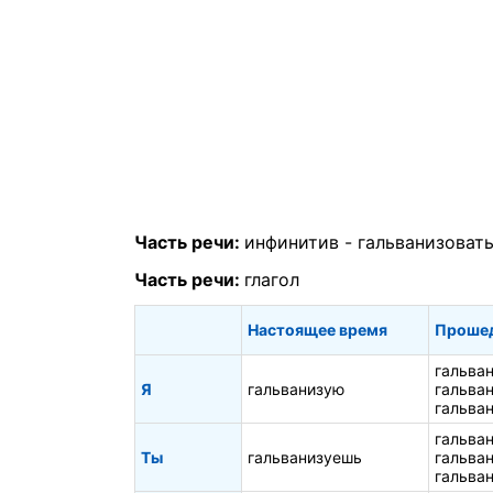
Часть речи:
инфинитив -
гальванизоват
Часть речи:
глагол
Настоящее время
Проше
гальва
Я
гальванизую
гальва
гальва
гальва
Ты
гальванизуешь
гальва
гальва