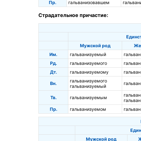
Пр.
гальванизовавшем
гальван
Страдательное причастие:
Единс
Мужской род
Же
Им.
гальванизуемый
гальва
Рд.
гальванизуемого
гальва
Дт.
гальванизуемому
гальва
гальванизуемого
Вн.
гальва
гальванизуемый
гальва
Тв.
гальванизуемым
гальва
Пр.
гальванизуемом
гальва
Един
Мужской род
Ж