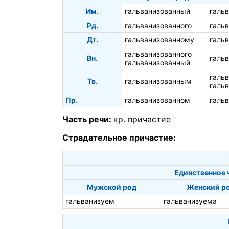
Им.
гальванизованный
галь
Рд.
гальванизованного
галь
Дт.
гальванизованному
галь
гальванизованного
Вн.
галь
гальванизованный
галь
Тв.
гальванизованным
галь
Пр.
гальванизованном
галь
Часть речи:
кр. причастие
Страдательное причастие:
Единственное 
Мужской род
Женский р
гальванизуем
гальванизуема