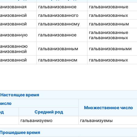
ванизованная
гальванизованное
гальванизованные
ванизованной
гальванизованного
гальванизованных
ванизованной
гальванизованному
гальванизованным
гальванизованные
ванизованную
гальванизованное
гальванизованных
ванизованною
гальванизованным
гальванизованными
ванизованной
ванизованной
гальванизованном
гальванизованных
Настоящее время
число
Множественное число
од
Средний род
гальванизуемо
гальванизуемы
Прошедшее время