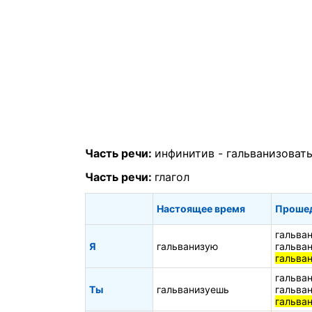
Часть речи:
инфинитив -
гальванизоват
Часть речи:
глагол
Настоящее время
Проше
гальва
Я
гальванизую
гальва
гальва
гальва
Ты
гальванизуешь
гальва
гальва