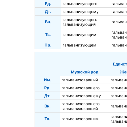
Рд.
гальванизующего
гальва
Дт.
гальванизующему
гальва
гальванизующего
Вн.
гальва
гальванизующий
гальва
Тв.
гальванизующим
гальва
Пр.
гальванизующем
гальва
Единст
Мужской род
Же
Им.
гальванизовавший
гальван
Рд.
гальванизовавшего
гальван
Дт.
гальванизовавшему
гальван
гальванизовавшего
Вн.
гальван
гальванизовавший
гальван
Тв.
гальванизовавшим
гальван