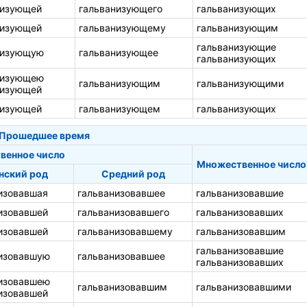
низующей
гальванизующего
гальванизующих
низующей
гальванизующему
гальванизующим
гальванизующие
низующую
гальванизующее
гальванизующих
низующею
гальванизующим
гальванизующими
низующей
низующей
гальванизующем
гальванизующих
Прошедшее время
венное число
Множественное число
нский род
Средний род
изовавшая
гальванизовавшее
гальванизовавшие
изовавшей
гальванизовавшего
гальванизовавших
изовавшей
гальванизовавшему
гальванизовавшим
гальванизовавшие
изовавшую
гальванизовавшее
гальванизовавших
изовавшею
гальванизовавшим
гальванизовавшими
изовавшей