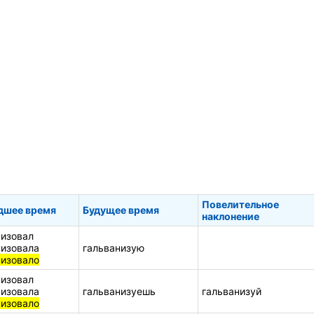
ь
Повелительное
дшее время
Будущее время
наклонение
низовал
низовала
гальванизую
низовало
низовал
низовала
гальванизуешь
гальванизуй
низовало