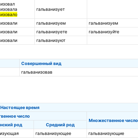
низовал
низовала
гальванизует
низовало
низовали
гальванизуем
гальванизуем
низовали
гальванизуете
гальванизуйте
низовали
гальванизуют
Совершенный вид
гальванизовав
Настоящее время
твенное число
Множественное число
нский род
Средний род
низующая
гальванизующее
гальванизующие