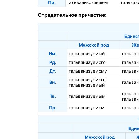
Пр.
гальванизовавшем
гальван
Страдательное причастие:
Единс
Мужской род
Же
Им.
гальванизуемый
гальва
Рд.
гальванизуемого
гальва
Дт.
гальванизуемому
гальва
гальванизуемого
Вн.
гальва
гальванизуемый
гальва
Тв.
гальванизуемым
гальва
Пр.
гальванизуемом
гальва
Един
Мужской род
Ж