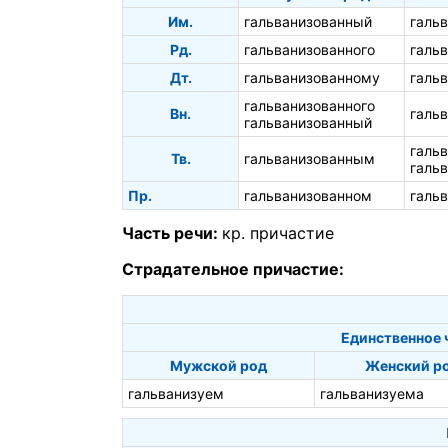
Им.
гальванизованный
галь
Рд.
гальванизованного
галь
Дт.
гальванизованному
галь
гальванизованного
Вн.
галь
гальванизованный
галь
Тв.
гальванизованным
галь
Пр.
гальванизованном
галь
Часть речи:
кр. причастие
Страдательное причастие:
Единственное 
Мужской род
Женский р
гальванизуем
гальванизуема