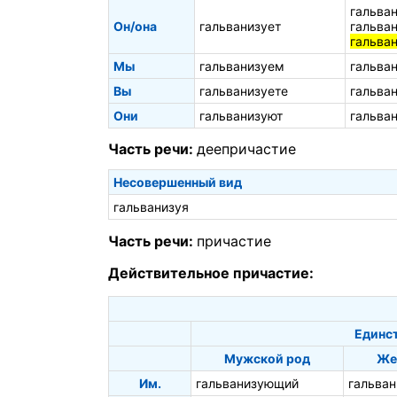
гальва
Он/она
гальванизует
гальва
гальва
Мы
гальванизуем
гальва
Вы
гальванизуете
гальва
Они
гальванизуют
гальва
Часть речи:
деепричастие
Несовершенный вид
гальванизуя
Часть речи:
причастие
Действительное причастие:
Единс
Мужской род
Же
Им.
гальванизующий
гальва