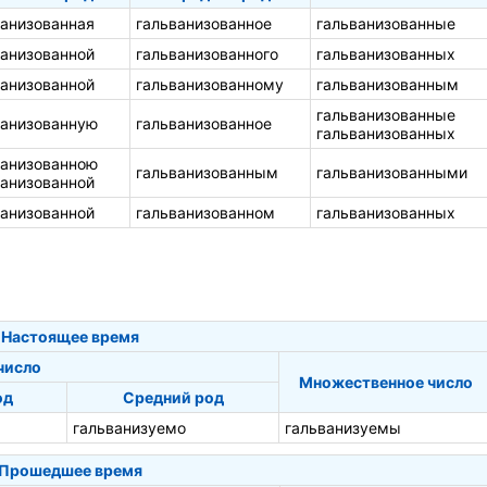
ванизованная
гальванизованное
гальванизованные
ванизованной
гальванизованного
гальванизованных
ванизованной
гальванизованному
гальванизованным
гальванизованные
ванизованную
гальванизованное
гальванизованных
ванизованною
гальванизованным
гальванизованными
ванизованной
ванизованной
гальванизованном
гальванизованных
Настоящее время
число
Множественное число
од
Средний род
гальванизуемо
гальванизуемы
Прошедшее время