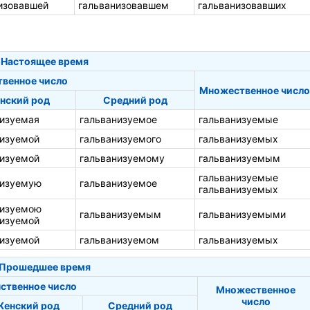
изовавшей
гальванизовавшем
гальванизовавших
Настоящее время
твенное число
Множественное число
нский род
Средний род
низуемая
гальванизуемое
гальванизуемые
низуемой
гальванизуемого
гальванизуемых
низуемой
гальванизуемому
гальванизуемым
гальванизуемые
низуемую
гальванизуемое
гальванизуемых
низуемою
гальванизуемым
гальванизуемыми
низуемой
низуемой
гальванизуемом
гальванизуемых
Прошедшее время
ственное число
Множественное
число
енский род
Средний род