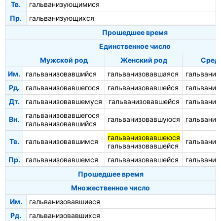
Тв.
гальванизующимися
Пр.
гальванизующихся
Прошедшее время
Единственное число
Мужской род
Женский род
Сред
Им.
гальванизовавшийся
гальванизовавшаяся
гальваниз
Рд.
гальванизовавшегося
гальванизовавшейся
гальваниз
Дт.
гальванизовавшемуся
гальванизовавшейся
гальвани
гальванизовавшегося
Вн.
гальванизовавшуюся
гальваниз
гальванизовавшийся
гальванизовавшеюся
Тв.
гальванизовавшимся
гальвани
гальванизовавшейся
Пр.
гальванизовавшемся
гальванизовавшейся
гальвани
Прошедшее время
Множественное число
Им.
гальванизовавшиеся
Рд.
гальванизовавшихся