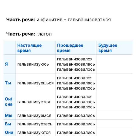
Часть речи:
инфинитив -
гальванизоваться
Часть речи:
глагол
Настоящее
Прошедшее
Будущее
время
время
время
гальванизовался
Я
гальванизуюсь
гальванизовалась
гальванизовалось
гальванизовался
Ты
гальванизуешься
гальванизовалась
гальванизовалось
гальванизовался
Он/
гальванизуется
гальванизовалась
она
гальванизовалось
Мы
гальванизуемся
гальванизовались
Вы
гальванизуетесь
гальванизовались
Они
гальванизуются
гальванизовались