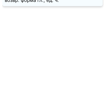
возвр. форма гл., ед. ч.