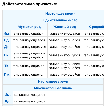
Действительное причастие:
Настоящее время
Единственное число
Мужской род
Женский род
Средний 
Им.
гальванизующийся
гальванизующаяся
гальванизую
Рд.
гальванизующегося
гальванизующейся
гальванизую
Дт.
гальванизующемуся
гальванизующейся
гальванизую
гальванизующегося
Вн.
гальванизующуюся
гальванизую
гальванизующийся
гальванизующеюся
Тв.
гальванизующимся
гальванизую
гальванизующейся
Пр.
гальванизующемся
гальванизующейся
гальванизую
Настоящее время
Множественное число
Им.
гальванизующиеся
Рд.
гальванизующихся