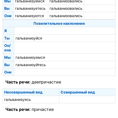
Мы
гальванизуемся
гальванизовались
Вы
гальванизуетесь
гальванизовались
Они
гальванизуются
гальванизовались
Повелительное наклонение
Я
Ты
гальванизуйся
Он/
она
Мы
гальванизуемся
Вы
гальванизуйтесь
Они
Часть речи:
деепричастие
Несовершенный вид
Совершенный вид
гальванизуясь
Часть речи:
причастие