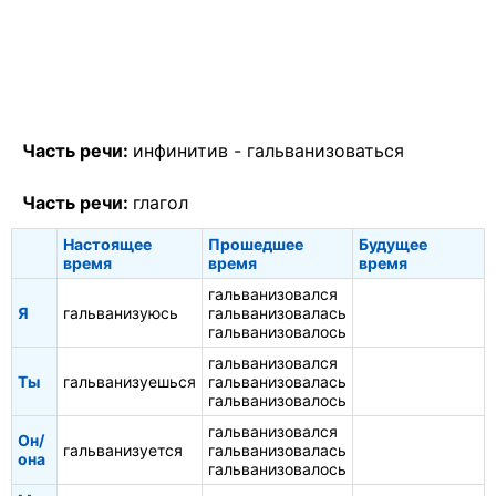
Часть речи:
инфинитив -
гальванизоваться
Часть речи:
глагол
Настоящее
Прошедшее
Будущее
время
время
время
гальванизовался
Я
гальванизуюсь
гальванизовалась
гальванизовалось
гальванизовался
Ты
гальванизуешься
гальванизовалась
гальванизовалось
гальванизовался
Он/
гальванизуется
гальванизовалась
она
гальванизовалось