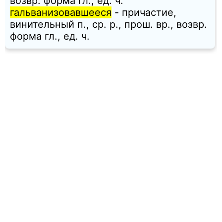
возвр. форма гл., ед. ч.
гальванизовавшееся
- причастие,
винительный п., ср. p., прош. вр., возвр.
форма гл., ед. ч.