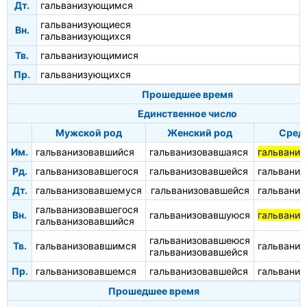
Дт.
гальванизующимся
гальванизующиеся
Вн.
гальванизующихся
Тв.
гальванизующимися
Пр.
гальванизующихся
Прошедшее время
Единственное число
Мужской род
Женский род
Сред
Им.
гальванизовавшийся
гальванизовавшаяся
гальваниз
Рд.
гальванизовавшегося
гальванизовавшейся
гальваниз
Дт.
гальванизовавшемуся
гальванизовавшейся
гальвани
гальванизовавшегося
Вн.
гальванизовавшуюся
гальваниз
гальванизовавшийся
гальванизовавшеюся
Тв.
гальванизовавшимся
гальвани
гальванизовавшейся
Пр.
гальванизовавшемся
гальванизовавшейся
гальвани
Прошедшее время