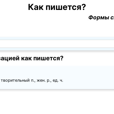
Как пишется?
Формы с
зацией как пишется?
ворительный п., жен. p., ед. ч.