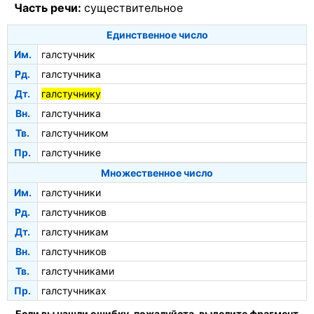
Часть речи:
существительное
Единственное число
Им.
галстучник
Рд.
галстучника
Дт.
галстучнику
Вн.
галстучника
Тв.
галстучником
Пр.
галстучнике
Множественное число
Им.
галстучники
Рд.
галстучников
Дт.
галстучникам
Вн.
галстучников
Тв.
галстучниками
Пр.
галстучниках
Если вы нашли ошибку, пожалуйста, выделите фрагмент