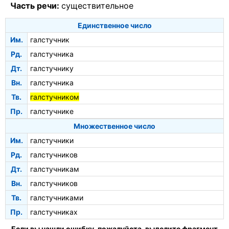
Часть речи:
существительное
Единственное число
Им.
галстучник
Рд.
галстучника
Дт.
галстучнику
Вн.
галстучника
Тв.
галстучником
Пр.
галстучнике
Множественное число
Им.
галстучники
Рд.
галстучников
Дт.
галстучникам
Вн.
галстучников
Тв.
галстучниками
Пр.
галстучниках
Если вы нашли ошибку, пожалуйста, выделите фрагмент