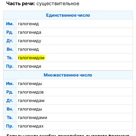
Часть речи:
существительное
Единственное число
Им.
галогенид
Рд.
галогенида
Дт.
галогениду
Вн.
галогенид
Тв.
галогенидом
Пр.
галогениде
Множественное число
Им.
галогениды
Рд.
галогенидов
Дт.
галогенидам
Вн.
галогениды
Тв.
галогенидами
Пр.
галогенидах
Если вы нашли ошибку, пожалуйста, выделите фрагмент