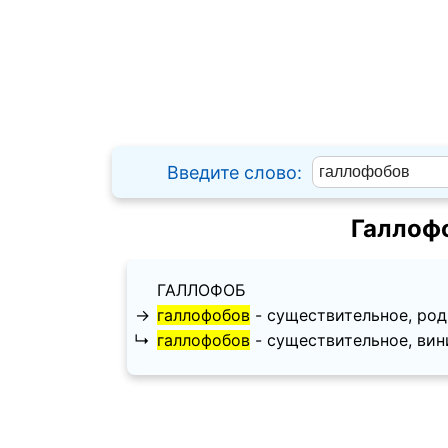
Введите слово:
Галлоф
ГАЛЛОФОБ
→
галлофобов
- существительное, родит
↳
галлофобов
- существительное, винит