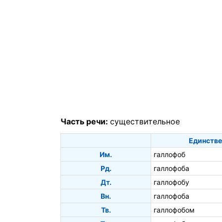
Часть речи:
существительное
Единстве
Им.
галлофоб
Рд.
галлофоба
Дт.
галлофобу
Вн.
галлофоба
Тв.
галлофобом