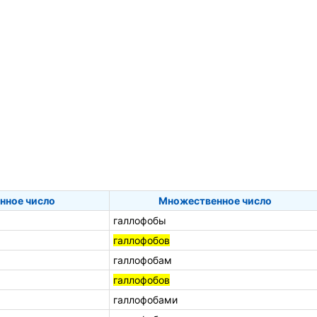
нное число
Множественное число
галлофобы
галлофобов
галлофобам
галлофобов
галлофобами