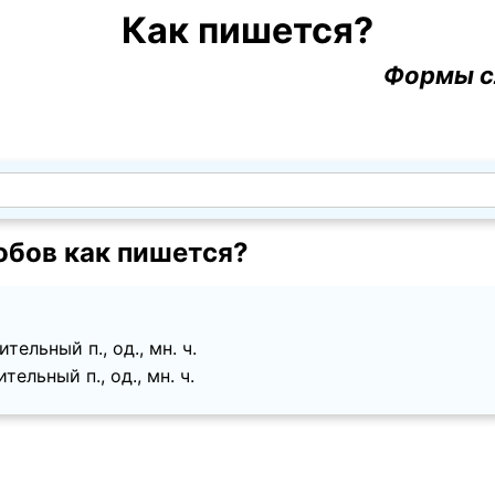
Как пишется?
Формы с
обов как пишется?
ельный п., од., мн. ч.
ельный п., од., мн. ч.